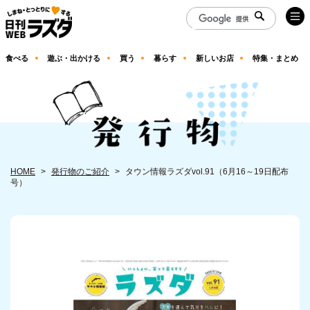
食べる
遊ぶ・出かける
買う
暮らす
新しいお店
特集・まとめ
HOME
発行物のご紹介
タウン情報ラズダvol.91（6月16～19日配布
号）