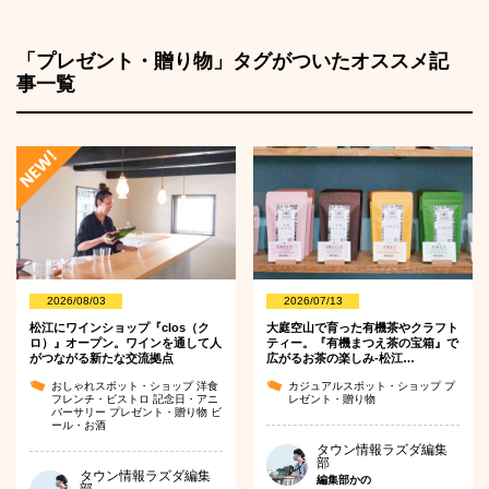
「プレゼント・贈り物」タグがついたオススメ記
事一覧
2026/08/03
2026/07/13
松江にワインショップ『clos（ク
大庭空山で育った有機茶やクラフト
ロ）』オープン。ワインを通して人
ティー。『有機まつえ茶の宝箱』で
がつながる新たな交流拠点
広がるお茶の楽しみ-松江…
おしゃれスポット・ショップ
洋食
カジュアルスポット・ショップ
プ
フレンチ・ビストロ
記念日・アニ
レゼント・贈り物
バーサリー
プレゼント・贈り物
ビ
ール・お酒
タウン情報ラズダ編集
部
タウン情報ラズダ編集
編集部かの