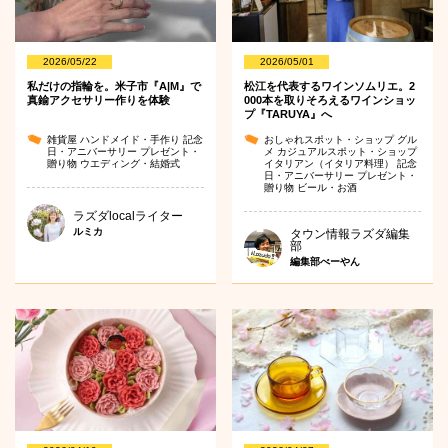
2026/05/22
2026/05/01
私だけの指輪を。米子市『A|M』で
松江を代表するワインソムリエ。2
真鍮アクセサリー作りを体験
000本を取りそろえるワインショッ
プ『TARUYA』へ
雑貨屋
ハンドメイド・手作り
記念
おしゃれスポット・ショップ
グル
日・アニバーサリー
プレゼント・
メ
カジュアルスポット・ショップ
贈り物
ウエディング・結婚式
イタリアン（イタリア料理）
記念
日・アニバーサリー
プレゼント・
贈り物
ビール・お酒
ラズダlocalライター
ルミカ
タウン情報ラズダ編集
部
編集部べーやん