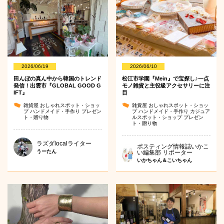
2026/06/19
2026/06/10
田んぼの真ん中から韓国のトレンド
松江市学園『Mein』で宝探し♪一点
発信！出雲市『GLOBAL GOOD G
モノ雑貨と主役級アクセサリーに注
IFT』
目
雑貨屋
おしゃれスポット・ショッ
雑貨屋
おしゃれスポット・ショッ
プ
ハンドメイド・手作り
プレゼン
プ
ハンドメイド・手作り
カジュア
ト・贈り物
ルスポット・ショップ
プレゼン
ト・贈り物
ラズダlocalライター
ポスティング情報誌いかこ
うーたん
い編集部 リポーター
いかちゃん＆こいちゃん