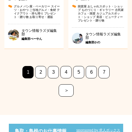
グルメ
パン屋・ベーカリー
スイー
雑貨屋
おしゃれスポット・ショッ
ツ・おやつ
ご当地グルメ・食材
テ
プ
ものづくり・ギャラリー
古民家
イクアウト・持ち帰り
プレゼン
カフェ・雑貨
カジュアルスポッ
ト・贈り物
お取り寄せ・通販
ト・ショップ
美容・ビューティー
プレゼント・贈り物
タウン情報ラズダ編集
部
タウン情報ラズダ編集
部
編集部べーやん
編集部かの
1
2
3
4
5
6
7
＞
sponsored by 求人ボックス
鳥取・島根のお仕事情報