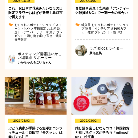
2026/04/19
2026/04/07
これ、おはぎ!?花束みたいな母の日
食器好き必見！安来市『アンティー
限定フラワーおはぎが発売！鳥取市
ク雑貨M＆C』で一期一会の出合い
で買えます
おしゃれスポット・ショップ
スイ
雑貨屋
おしゃれスポット・ショッ
ーツ・おやつ
季節限定
お土産
記
プ
家具・インテリア
古民家カフ
念日・アニバーサリー
和菓子
プレ
ェ・雑貨
プレゼント・贈り物
ゼント・贈り物
お取り寄せ・通販
春季限定
ラズダlocalライター
蔵部恵美
ポスティング情報誌いかこ
い編集部 リポーター
いかちゃん＆こいちゃん
2026/03/03
2026/03/02
ぶどう農家が手掛ける無添加コンフ
推し活を楽しむならココ！韓国雑貨
ィチュール！益田市『モヌッカ』は
と推し活グッズがそろう『miimo:f
春パンも注目
un』-松江市