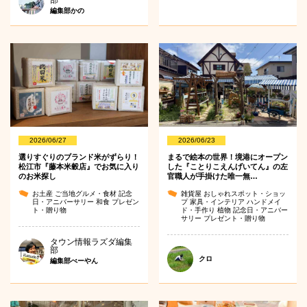
部
編集部かの
2026/06/27
2026/06/23
選りすぐりのブランド米がずらり！
まるで絵本の世界！境港にオープン
松江市『藤本米穀店』でお気に入り
した『ことりこえんげいてん』の左
のお米探し
官職人が手掛けた唯一無…
お土産
ご当地グルメ・食材
記念
雑貨屋
おしゃれスポット・ショッ
日・アニバーサリー
和食
プレゼン
プ
家具・インテリア
ハンドメイ
ト・贈り物
ド・手作り
植物
記念日・アニバー
サリー
プレゼント・贈り物
タウン情報ラズダ編集
部
クロ
編集部べーやん