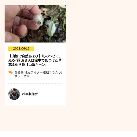
2023/06/17
【山陰で自然あそび】幻のヘビに、
光る花⁉ おさんぽ途中で見つけた草
花＆生き物【山陰キャン…
自然美
地元ライター連載コラム
お
散歩・散策
松本製作所