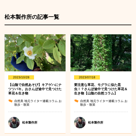
松本製作所の記事一覧
2023/10/28
2023/07/18
【山陰で自然あそび】キアゲハにナ
要注意な草花、モグラに似た昆
ツツバキ。おさんぽ途中で見つけた
虫！？さんぽ途中で見つけた草花＆
草花＆生き物
生き物【山陰の自然コラム】
自然美
地元ライター連載コラム
お
自然美
地元ライター連載コラム
お
散歩・散策
散歩・散策
松本製作所
松本製作所