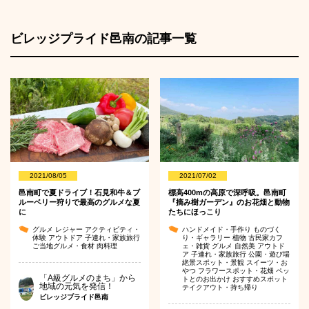
ビレッジプライド邑南の記事一覧
2021/08/05
2021/07/02
邑南町で夏ドライブ！石見和牛＆ブ
標高400mの高原で深呼吸。邑南町
ルーベリー狩りで最高のグルメな夏
『摘み樹ガーデン』のお花畑と動物
に
たちにほっこり
グルメ
レジャー
アクティビティ・
ハンドメイド・手作り
ものづく
体験
アウトドア
子連れ・家族旅行
り・ギャラリー
植物
古民家カフ
ご当地グルメ・食材
肉料理
ェ・雑貨
グルメ
自然美
アウトド
ア
子連れ・家族旅行
公園・遊び場
絶景スポット・景観
スイーツ・お
やつ
フラワースポット・花畑
ペッ
「A級グルメのまち」から
トとのお出かけ
おすすめスポット
地域の元気を発信！
テイクアウト・持ち帰り
ビレッジプライド邑南