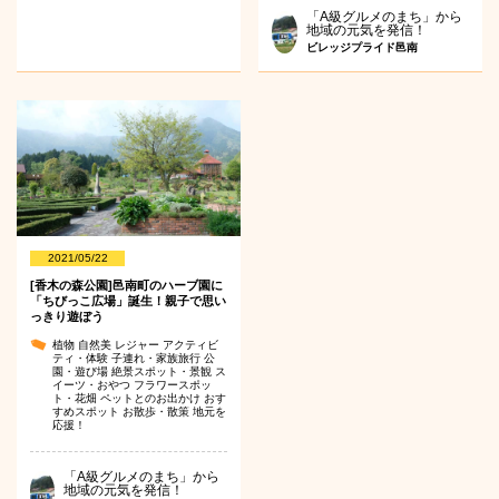
「A級グルメのまち」から
地域の元気を発信！
ビレッジプライド邑南
2021/05/22
[香木の森公園]邑南町のハーブ園に
「ちびっこ広場」誕生！親子で思い
っきり遊ぼう
植物
自然美
レジャー
アクティビ
ティ・体験
子連れ・家族旅行
公
園・遊び場
絶景スポット・景観
ス
イーツ・おやつ
フラワースポッ
ト・花畑
ペットとのお出かけ
おす
すめスポット
お散歩・散策
地元を
応援！
「A級グルメのまち」から
地域の元気を発信！