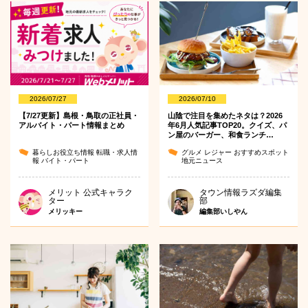
2026/07/27
2026/07/10
【7/27更新】島根・鳥取の正社員・
山陰で注目を集めたネタは？2026
アルバイト・パート情報まとめ
年6月人気記事TOP20。クイズ、パ
ン屋のバーガー、和食ランチ…
暮らしお役立ち情報
転職・求人情
グルメ
レジャー
おすすめスポット
報
バイト・パート
地元ニュース
メリット 公式キャラク
タウン情報ラズダ編集
ター
部
メリッキー
編集部いしやん