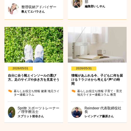
部
編集部いしやん
整理収納アドバイザー
教えてエバラさん
2026/05/31
2026/05/31
自分に合う靴とインソールの選び
情報があふれる今、子どもに何を届
方。足のサイズや歩き方を見直そう
ける？ラジオから考える“声”の時
間
暮らしお役立ち情報
健康
地元ライ
暮らしお役立ち情報
子育て・育児
ター連載コラム
地元ライター連載コラム
教育
Sprittr スポーツトレーナー
Reindeer 代表取締役社
／理学療法士
長
スプリット前谷さん
レインディア藤原さん