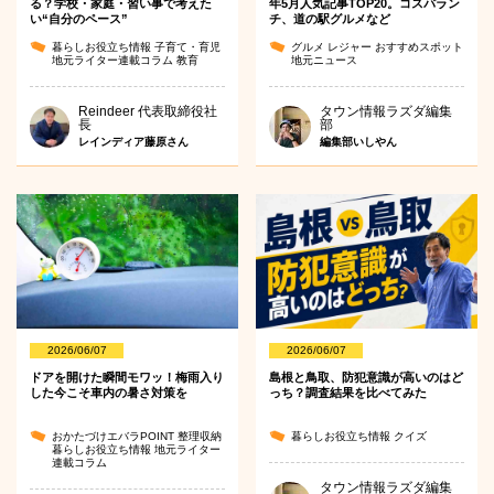
る？学校・家庭・習い事で考えた
年5月人気記事TOP20。コスパラン
い“自分のペース”
チ、道の駅グルメなど
暮らしお役立ち情報
子育て・育児
グルメ
レジャー
おすすめスポット
地元ライター連載コラム
教育
地元ニュース
Reindeer 代表取締役社
タウン情報ラズダ編集
長
部
レインディア藤原さん
編集部いしやん
2026/06/07
2026/06/07
ドアを開けた瞬間モワッ！梅雨入り
島根と鳥取、防犯意識が高いのはど
した今こそ車内の暑さ対策を
っち？調査結果を比べてみた
おかたづけエバラPOINT
整理収納
暮らしお役立ち情報
クイズ
暮らしお役立ち情報
地元ライター
連載コラム
タウン情報ラズダ編集