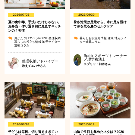
2026/07/05
2026/06/30
夏の食中毒、手洗いだけじゃない。
暑さ対策は足元から。水に足を浸け
お弁当・作り置き前に見直すキッチ
て涼を取る夏のセルフケア
ンの４習慣
おかたづけエバラPOINT
整理収納
暮らしお役立ち情報
健康
地元ライ
暮らしお役立ち情報
地元ライター
ター連載コラム
連載コラム
Sprittr スポーツトレーナー
／理学療法士
整理収納アドバイザー
スプリット前谷さん
教えてエバラさん
2026/06/28
2026/06/12
子どもは毎日、切り替えすぎてい
山陰で注目を集めたネタは？2026