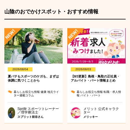
山陰のおでかけスポット・おすすめ情報
2026/08/04
2026/08/03
夏バテもスポーツのケガも、まずは
【8/3更新】島根・鳥取の正社員・
体調に気づくことから
アルバイト・パート情報まとめ
暮らしお役立ち情報
健康
地元ライ
暮らしお役立ち情報
転職・求人情
ター連載コラム
報
バイト・パート
Sprittr スポーツトレーナー
メリット 公式キャラク
／理学療法士
ター
スプリット前谷さん
メリッキー