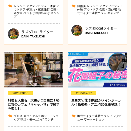
レジャー
アクティビティ・体験
ア
自然美
レジャー
アクティビティ・
ウトドア
子連れ・家族旅行
公園・
体験
アウトドア
公園・遊び場
地
遊び場
ペットとのお出かけ
キャン
元ライター連載コラム
キャンプ
プ
ラズダlocalライター
ラズダlocalライター
DAIKI TAKEUCHI
DAIKI TAKEUCHI
2025/09/30
2025/09/17
料理も人生も、大胆かつ自由に！松
真白(CV:花澤香菜)がメインボーカ
江市のカフェ『キャッパリ』で雑学
ル！島根発・アニメED誕生秘話！
を楽しむ
グルメ
カジュアルスポット・ショ
地元ライター連載コラム
インタビ
ップ
朝活・モーニング
ランチ
ュー
ワーケーション