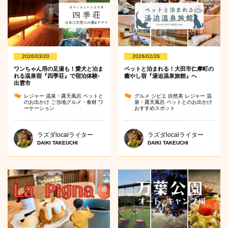
2026/03/20
2026/02/26
ワンちゃん用の足湯も！愛犬と泊ま
ペットと泊まれる！大田市仁摩町の
れる温泉宿『四季荘』で宿泊体験-
癒やし宿『湯迫温泉旅館』へ
出雲市
レジャー
温泉・露天風呂
ペットと
グルメ
ジビエ
自然美
レジャー
温
のお出かけ
ご当地グルメ・食材
ワ
泉・露天風呂
ペットとのお出かけ
ーケーション
おすすめスポット
ラズダlocalライター
ラズダlocalライター
DAIKI TAKEUCHI
DAIKI TAKEUCHI