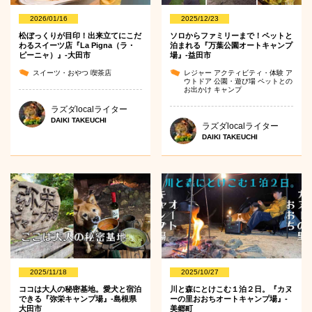
2026/01/16
2025/12/23
松ぼっくりが目印！出来立てにこだ
ソロからファミリーまで！ペットと
わるスイーツ店『La Pigna（ラ・
泊まれる『万葉公園オートキャンプ
ピーニャ）』-大田市
場』-益田市
スイーツ・おやつ
喫茶店
レジャー
アクティビティ・体験
ア
ウトドア
公園・遊び場
ペットとの
お出かけ
キャンプ
ラズダlocalライター
DAIKI TAKEUCHI
ラズダlocalライター
DAIKI TAKEUCHI
2025/11/18
2025/10/27
ココは大人の秘密基地。愛犬と宿泊
川と森にとけこむ１泊２日。『カヌ
できる『弥栄キャンプ場』-島根県
ーの里おおちオートキャンプ場』-
大田市
美郷町