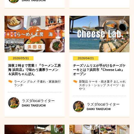
DAIKI TAKEUCHI
2026/05/31
2026/04/21
深夜２時まで営業！『ラーメン工房
チーズソムリエが手がけるチーズケ
海 浜田店』で味わう濃厚ラーメン
ーキとは？浜田市『Cheese Lab』
＆浜田ちゃんぽん
オープン
ラーメン
グルメ
子連れ・家族旅行
新製品
ケーキ・焼き菓子
おしゃれ
ランチ
スポット・ショップ
スイーツ・お
やつ
ラズダlocalライター
ラズダlocalライター
DAIKI TAKEUCHI
DAIKI TAKEUCHI