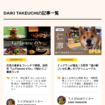
DAIKI TAKEUCHIの記事一覧
2026/07/17
2026/06/23
石見の食材をフレンチで表現。浜田
ドッグランが進化！大田市『道の駅
市『La Flamme d'Or』で味わうご
ごいせ仁摩』がプチリニューアル
褒美ランチ
ケーキ・焼き菓子
おしゃれスポッ
暮らしお役立ち情報
魚介・海鮮料
ト・ショップ
グルメ
ジビエ
自然
理
レジャー
アクティビティ・体験
美
魚介・海鮮料理
ランチ
フレン
アウトドア
子連れ・家族旅行
ペッ
チ・ビストロ
記念日・アニバーサ
トとのお出かけ
おすすめスポット
リー
ラズダlocalライター
ラズダlocalライター
DAIKI TAKEUCHI