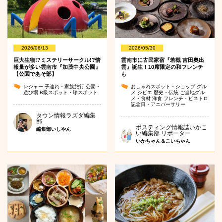
2026/06/13
2026/05/30
巨大生物!?ミステリーサークル!?情
雲南市に古民家宿『若槻 吉田奥出
報量が多い雲南市『加茂中央公園』
雲』誕生！10席限定の和フレンチ
【公園であそ部】
も
レジャー
子連れ・家族旅行
公園・
おしゃれスポット・ショップ
グル
遊び場
B級スポット・珍スポット
メ
ジビエ
歴史・伝統
ご当地グル
メ・食材
洋食
フレンチ・ビストロ
記念日・アニバーサリー
タウン情報ラズダ編集
部
ポスティング情報誌いかこ
編集部いしやん
い編集部 リポーター
いかちゃん＆こいちゃん