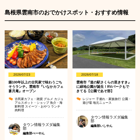
島根県雲南市のおでかけスポット・おすすめ情報
2026/07/23
2026/07/18
築100年以上の古民家で味わうごち
雲南市『道の駅さくらの里きすき』
そうランチ。雲南市『いなかカフェ
に緑地公園が誕生！RVパークもで
蒼月庵』オープン
きてる【公園であそ部】
古民家カフェ・雑貨
グルメ
カジュ
レジャー
子連れ・家族旅行
公園・
アルスポット・ショップ
魚介・海
遊び場
地元ニュース
鮮料理
スイーツ・おやつ
ランチ
肉料理
タウン情報ラズダ編集
部
タウン情報ラズダ編集
編集部いしやん
部
編集部べーやん