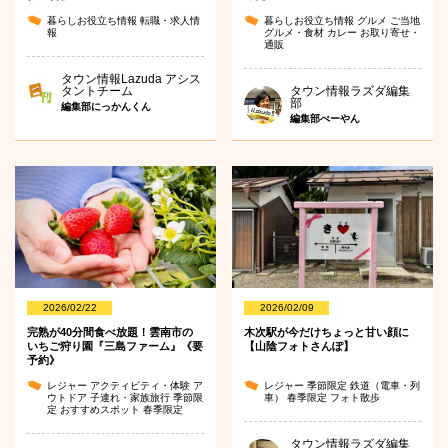
暮らしお役立ち情報
転職・求人情
暮らしお役立ち情報
グルメ
ご当地
報
グルメ・食材
カレー
お取り寄せ・
通販
タウン情報Lazuda アシス
タントチーム
タウン情報ラズダ編集
部
編集部にっかんくん
編集部べーやん
2026/02/22
2026/02/09
完熟が40分間食べ放題！雲南市の
木次駅が今だけちょっと甘い顔に
いちご狩り園『三島ファーム』《要
【山陰フォトさんぽ】
予約》
レジャー
アクティビティ・体験
ア
レジャー
季節限定
鉄道（電車・列
ウトドア
子連れ・家族旅行
季節限
車）
春季限定
フォト散歩
定
おすすめスポット
春季限定
タウン情報ラズダ編集