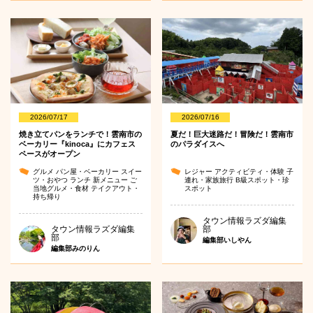
2026/07/17
2026/07/16
焼き立てパンをランチで！雲南市の
夏だ！巨大迷路だ！冒険だ！雲南市
ベーカリー『kinoca』にカフェス
のパラダイスへ
ペースがオープン
グルメ
パン屋・ベーカリー
スイー
レジャー
アクティビティ・体験
子
ツ・おやつ
ランチ
新メニュー
ご
連れ・家族旅行
B級スポット・珍
当地グルメ・食材
テイクアウト・
スポット
持ち帰り
タウン情報ラズダ編集
タウン情報ラズダ編集
部
部
編集部いしやん
編集部みのりん