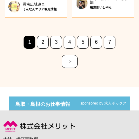
部
雲南広域連合
編集部いしやん
うんなんエリア観光情報
1
2
3
4
5
6
7
＞
sponsored by 求人ボックス
鳥取・島根のお仕事情報