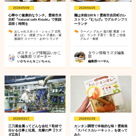
2026/05/09
2026/04/25
心華やぐ健康的なランチ。雲南市木
麺は米粉100％！雲南市吉田町のレ
次町『natural cafe Kisuki』で笑顔
ストラン『むらげ』でグルテンフリ
花咲く時間を
ーランチ
おしゃれスポット・ショップ
古民
ラーメン
グルメ
道の駅
蕎麦（そ
家カフェ・雑貨
グルメ
子連れ・家
ば）
ランチ
子育て・育児
ご当地
族旅行
スイーツ・おやつ
ランチ
グルメ・食材
ポスティング情報誌いかこ
タウン情報ラズダ編集
い編集部 リポーター
部
いかちゃん＆こいちゃん
編集部べーやん
2026/03/17
2026/02/28
三刀屋金属ってどんな会社？取材で
カンタン調理で本格的な味！雲南発
分かる仕事と社風、先輩の声【ラズ
「スパイスカレーキット」を使って
ダ広告】
みた