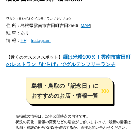
ワカツキヨシダオクイズモ／ワカツキサリョウ
住 所：島根県雲南市吉田町吉田2566 [
MAP
]
駐 車：あり
情 報：
HP
Instagram
麺は米粉100％！雲南市吉田町
【近くのオススメスポット】
のレストラン『むらげ』でグルテンフリーランチ
島根・鳥取の「記念日」に
おすすめのお店・情報一覧
※掲載の情報は、記事公開時点の内容です。
状況の変化、情報の変更などの場合がございますので、最新の情報は
店舗・施設のHPやSNSを確認するか、直接お問い合わせください。