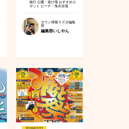
旅行
公園・遊び場
おすすめス
ポット
ビーチ・海水浴場
タウン情報ラズダ編集
部
編集部いしやん
2026/07/22