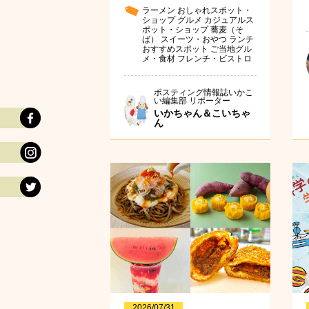
ラーメン
おしゃれスポット・
ショップ
グルメ
カジュアルス
ポット・ショップ
蕎麦（そ
ば）
スイーツ・おやつ
ランチ
おすすめスポット
ご当地グル
メ・食材
フレンチ・ビストロ
ポスティング情報誌いかこ
い編集部 リポーター
いかちゃん＆こいちゃ
ん
2026/07/31