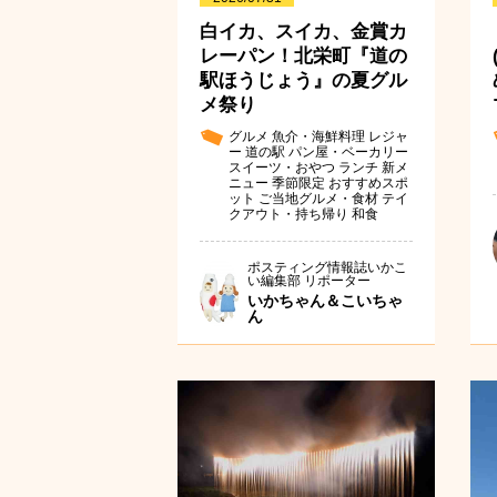
白イカ、スイカ、金賞カ
レーパン！北栄町『道の
駅ほうじょう』の夏グル
メ祭り
グルメ
魚介・海鮮料理
レジャ
ー
道の駅
パン屋・ベーカリー
スイーツ・おやつ
ランチ
新メ
ニュー
季節限定
おすすめスポ
ット
ご当地グルメ・食材
テイ
クアウト・持ち帰り
和食
ポスティング情報誌いかこ
い編集部 リポーター
いかちゃん＆こいちゃ
ん