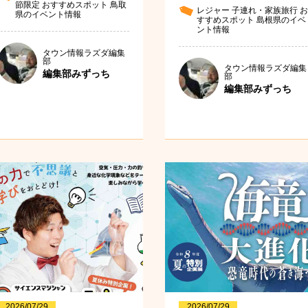
節限定
おすすめスポット
鳥取
レジャー
子連れ・家族旅行
お
県のイベント情報
すすめスポット
島根県のイベ
ント情報
タウン情報ラズダ編集
部
タウン情報ラズダ編集
編集部みずっち
部
編集部みずっち
2026/07/29
2026/07/29