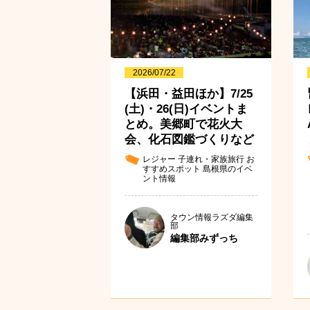
2026/07/22
【浜田・益田ほか】7/25
(土)・26(日)イベントま
とめ。美郷町で花火大
会、化石図鑑づくりなど
レジャー
子連れ・家族旅行
お
すすめスポット
島根県のイベ
ント情報
タウン情報ラズダ編集
部
編集部みずっち