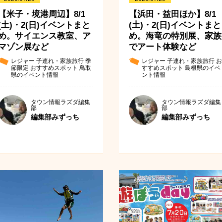
【米子・境港周辺】8/1
【浜田・益田ほか】8/1
(土)・2(日)イベントまと
(土)・2(日)イベントまと
め。サイエンス教室、ア
め。海竜の特別展、家族
マゾン展など
でアート体験など
レジャー
子連れ・家族旅行
季
レジャー
子連れ・家族旅行
お
節限定
おすすめスポット
鳥取
すすめスポット
島根県のイベ
県のイベント情報
ント情報
タウン情報ラズダ編集
タウン情報ラズダ編集
部
部
編集部みずっち
編集部みずっち