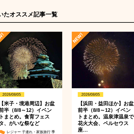
いたオススメ記事一覧
2026/08/05
2026/08/05
【米子・境港周辺】お盆
【浜田・益田ほか】お盆
前半（8/8～12）イベン
前半（8/8～12）イベン
トまとめ。食育フェス
トまとめ。温泉津温泉で
タ、がいな祭など
花火大会、ペルセウス
座…
レジャー
子連れ・家族旅行
季