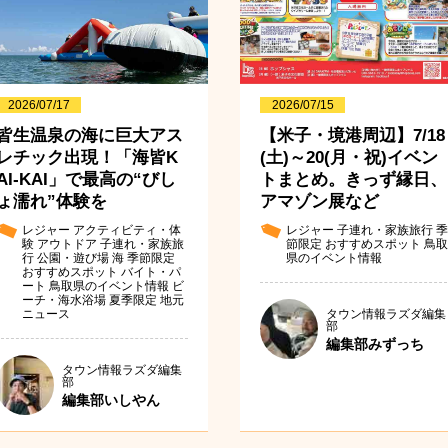
2026/07/17
2026/07/15
皆生温泉の海に巨大アス
【米子・境港周辺】7/18
レチック出現！「海皆K
(土)～20(月・祝)イベン
AI-KAI」で最高の“びし
トまとめ。きっず縁日、
ょ濡れ”体験を
アマゾン展など
レジャー
アクティビティ・体
レジャー
子連れ・家族旅行
季
験
アウトドア
子連れ・家族旅
節限定
おすすめスポット
鳥取
行
公園・遊び場
海
季節限定
県のイベント情報
おすすめスポット
バイト・パ
ート
鳥取県のイベント情報
ビ
ーチ・海水浴場
夏季限定
地元
タウン情報ラズダ編集
ニュース
部
編集部みずっち
タウン情報ラズダ編集
部
編集部いしやん