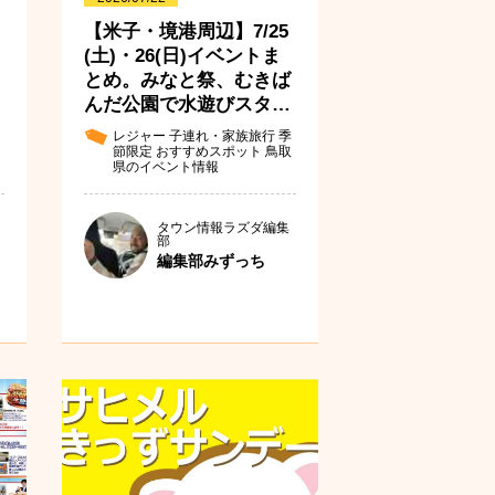
【米子・境港周辺】7/25
(土)・26(日)イベントま
とめ。みなと祭、むきば
んだ公園で水遊びスタ…
レジャー
子連れ・家族旅行
季
節限定
おすすめスポット
鳥取
県のイベント情報
タウン情報ラズダ編集
部
編集部みずっち