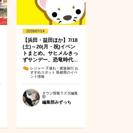
2026/07/14
【浜田・益田ほか】7/18
(土)～20(月・祝)イベン
トまとめ。サヒメルきっ
ずサンデー、恐竜時代…
レジャー
子連れ・家族旅行
お
すすめスポット
島根県のイベ
ント情報
タウン情報ラズダ編集
部
編集部みずっち