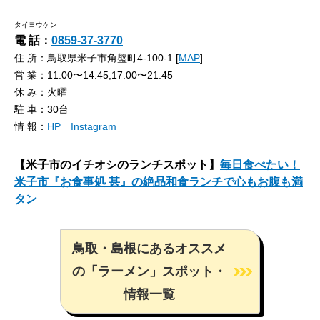
タイヨウケン
電 話：
0859-37-3770
住 所：鳥取県米子市角盤町4-100-1 [
MAP
]
営 業：11:00〜14:45,17:00〜21:45
休 み：火曜
駐 車：30台
情 報：
HP
Instagram
【米子市のイチオシのランチスポット】
毎日食べたい！
米子市『お食事処 甚』の絶品和食ランチで心もお腹も満
タン
鳥取・島根にあるオススメ
の「ラーメン」スポット・
情報一覧