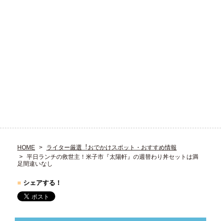
HOME
ライター厳選︕おでかけスポット・おすすめ情報
平日ランチの救世主！米子市『太陽軒』の週替わり丼セットは満
足間違いなし
■
シェアする！