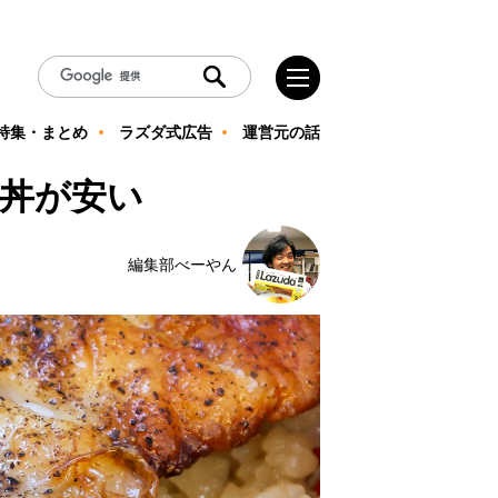
特集・まとめ
ラズダ式広告
運営元の話
肉丼が安い
編集部べーやん