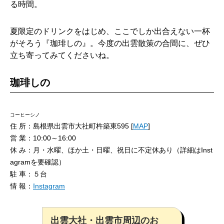
る時間。
夏限定のドリンクをはじめ、ここでしか出合えない一杯
がそろう『珈琲しの』。今度の出雲散策の合間に、ぜひ
立ち寄ってみてくださいね。
珈琲しの
コーヒーシノ
住 所：島根県出雲市大社町杵築東595 [
MAP
]
営 業：10:00～16:00
休 み：月・水曜、ほか土・日曜、祝日に不定休あり（詳細はInst
agramを要確認）
駐 車：５台
情 報：
Instagram
出雲大社・出雲市周辺のお