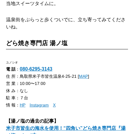
当地スイーツタイムに。
温泉街をぶらっと歩くついでに、立ち寄ってみてくださ
いね。
どら焼き専門店 湯ノ塩
ユノシオ
080-6295-3143
電 話
：
住 所：鳥取県米子市皆生温泉4-25-21 [
MAP
]
営 業：10:00〜17:00
休 み：なし
駐 車：７台
情 報：
HP
Instagram
X
【湯ノ塩の過去の記事】
米子市皆生の海水を使用！“四角い”どら焼き専門店『湯