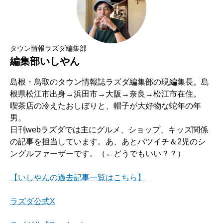
タウン情報ラズダ編集部
編集部いしやん
島根・鳥取のタウン情報誌ラズダ編集部の現編集長。島
根県松江市出身→浜田市→大阪→奈良→松江市在住。
喫茶店の冷えたおしぼりと、帽子が大好物な蛇年の年
男。
日刊webラズダでは主にグルメ、ショップ、キッズ関係
の記事を担当しています。あ、あとバツイチ＆2児のシ
ングルファーザーです。（←どうでもいい？？）
【いしやんの過去記事一覧はこちら】
ラズダ公式X