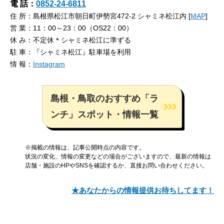
電 話：
0852-24-6811
住 所：島根県松江市朝日町伊勢宮472-2 シャミネ松江内 [
MAP
]
営 業：11：00～23：00（OS22：00）
休 み：不定休＊シャミネ松江に準ずる
駐 車：『シャミネ松江』駐車場を利用
情 報：
Instagram
島根・鳥取のおすすめ「ラ
ンチ」スポット・情報一覧
※掲載の情報は、記事公開時点の内容です。
状況の変化、情報の変更などの場合がございますので、最新の情報は
店舗・施設のHPやSNSを確認するか、直接お問い合わせください。
★あなたからの情報提供お待ちしてます！