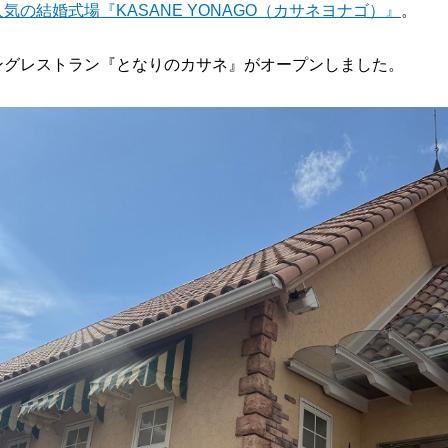
人気の結婚式場『KASANE YONAGO（カサネヨナゴ）』
。
ングレストラン『となりのカサネ』がオープンしました。