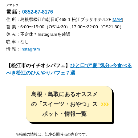
アマトウ
電 話：
0852-67-8176
住 所：島根県松江市朝日町469-1 松江プラザホテル2F[
MAP
]
営 業：6:00〜15:00（OS14:30）,17:00〜22:00（OS21:30）
休 み：不定休＊Instagramを確認
駐 車：なし
情 報：
Instagram
【松江市のイチオシパフェ】
ひと口で“夏”気分♪今食べる
べき松江のひんやりパフェ７選
島根・鳥取にあるオススメ
の「スイーツ・おやつ」ス
ポット・情報一覧
※掲載の情報は、記事公開時点の内容です。