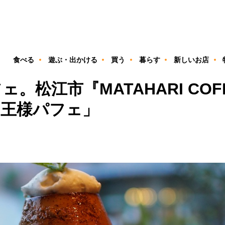
ン
食べる
遊ぶ・出かける
買う
暮らす
新しいお店
。松江市『MATAHARI CO
「王様パフェ」