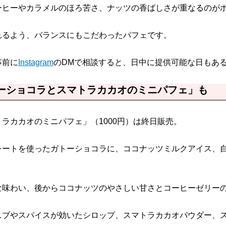
ーヒーやカラメルのほろ苦さ、ナッツの香ばしさが重なるのが
れるよう、バランスにもこだわったパフェです。
事前に
Instagram
のDMで相談すると、日中に提供可能な日もあ
ーショコラとスマトラカカオのミニパフェ」も
ラカカオのミニパフェ」（1000円）は終日販売。
レートを使ったガトーショコラに、ココナッツミルクアイス、
な味わい、後からココナッツのやさしい甘さとコーヒーゼリー
ニブやスパイスが効いたシロップ、スマトラカカオパウダー、