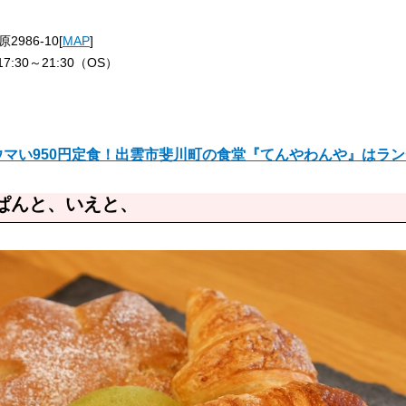
986-10[
MAP
]
17:30～21:30（OS）
ウマい950円定食！出雲市斐川町の食堂『てんやわんや』はラ
ぱんと、いえと、