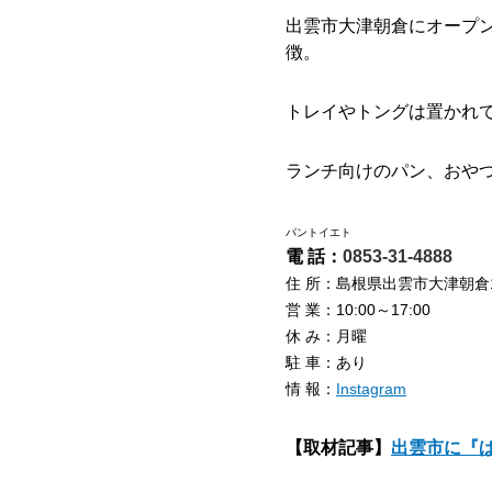
出雲市大津朝倉にオープ
徴。
トレイやトングは置かれ
ランチ向けのパン、おやつ
パントイエト
電 話：
0853-31-4888
住 所：島根県出雲市大津朝倉1-7
営 業：10:00～17:00
休 み：月曜
駐 車：あり
情 報：
Instagram
【取材記事】
出雲市に『