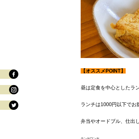
【オススメPOINT】
昼は定食を中心としたラ
ランチは1000円以下で
弁当やオードブル、仕出
テンヤワンヤ