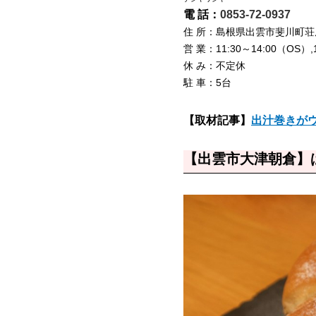
電 話：
0853-72-0937
住 所：島根県出雲市斐川町荘原2
営 業：11:30～14:00（OS）,
休 み：不定休
駐 車：5台
【取材記事】
出汁巻きが
【出雲市大津朝倉】