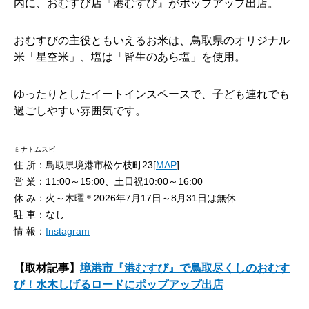
内に、おむすび店『港むすび』がポップアップ出店。
おむすびの主役ともいえるお米は、鳥取県のオリジナル
米「星空米」、塩は「皆生のあら塩」を使用。
ゆったりとしたイートインスペースで、子ども連れでも
過ごしやすい雰囲気です。
ミナトムスビ
住 所：鳥取県境港市松ケ枝町23[
MAP
]
営 業：11:00～15:00、土日祝10:00～16:00
休 み：火～木曜＊2026年7月17日～8月31日は無休
駐 車：なし
情 報：
Instagram
【取材記事】
境港市『港むすび』で鳥取尽くしのおむす
び！水木しげるロードにポップアップ出店