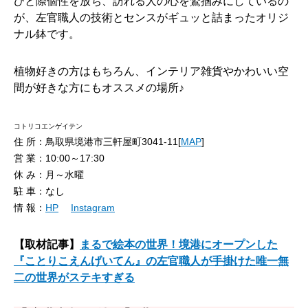
ひと際個性を放ち、訪れる人の心を鷲掴みにしているの
が、左官職人の技術とセンスがギュッと詰まったオリジ
ナル鉢です。
植物好きの方はもちろん、インテリア雑貨やかわいい空
間が好きな方にもオススメの場所♪
コトリコエンゲイテン
住 所：鳥取県境港市三軒屋町3041-11[
MAP
]
営 業：10:00～17:30
休 み：月～水曜
駐 車：なし
情 報：
HP
Instagram
【取材記事】
まるで絵本の世界！境港にオープンした
『ことりこえんげいてん』の左官職人が手掛けた唯一無
二の世界がステキすぎる