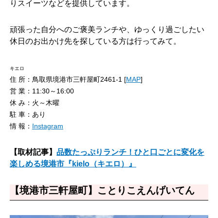
りスイーツなどを提供しています。
頑張った自分へのご褒美ランチや、ゆっくり過ごしたい
休日のお出かけ先を探している方は行ってみて。
キエロ
住 所：鳥取県境港市三軒屋町2461-1 [
MAP
]
営 業：11:30～16:00
休 み：火～木曜
駐 車：あり
情 報：
Instagram
【取材記事】
品数たっぷりランチ！ひと口ごとに変化を
楽しめる境港市『kielo（キエロ）』
【境港市三軒屋町】ことりこえんげいてん