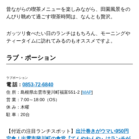
昔ながらの喫茶メニューを楽しみながら、田園風景をの
んびり眺めて過ごす喫茶時間は、なんとも贅沢。
ガッツリ食べたい日のランチはもちろん、モーニングや
ティータイムに訪れてみるのもオススメですよ。
ラブ・ポーション
ラブポーション
電 話：
0853-72-6840
住 所：島根県出雲市斐川町福富551-2 [
MAP
]
営 業：7:00～18:00（OS）
休 み：木曜
駐 車：20台
【付近の注目ランチスポット】
出汁巻きがウマい950円
定食！出雲市斐川町の食堂『てんやわんや』はランチが