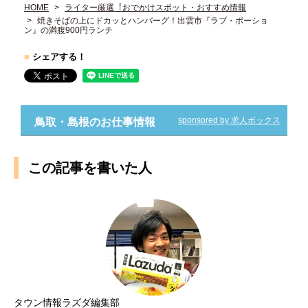
HOME
ライター厳選︕おでかけスポット・おすすめ情報
焼きそばの上にドカッとハンバーグ！出雲市『ラブ・ポーショ
ン』の満腹900円ランチ
■
シェアする！
sponsored by 求人ボックス
鳥取・島根のお仕事情報
この記事を書いた人
タウン情報ラズダ編集部