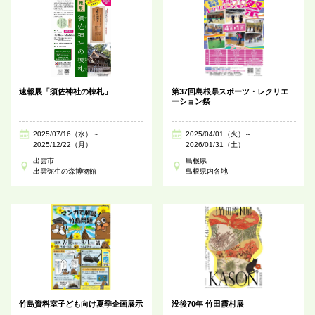
速報展「須佐神社の棟札」
第37回島根県スポーツ・レクリエ
ーション祭
2025/07/16（水）～
2025/04/01（火）～
2025/12/22（月）
2026/01/31（土）
出雲市
島根県
出雲弥生の森博物館
島根県内各地
竹島資料室子ども向け夏季企画展示
没後70年 竹田霞村展