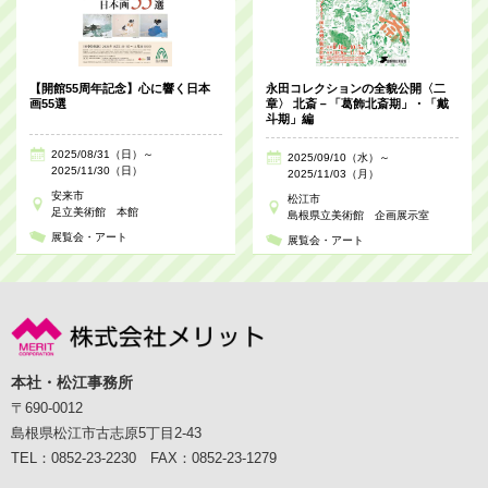
【開館55周年記念】心に響く日本
永田コレクションの全貌公開〈二
画55選
章〉 北斎－「葛飾北斎期」・「戴
斗期」編
2025/08/31（日）～
2025/09/10（水）～
2025/11/30（日）
2025/11/03（月）
安来市
松江市
足立美術館 本館
島根県立美術館 企画展示室
展覧会・アート
展覧会・アート
本社・松江事務所
〒690-0012
島根県松江市古志原5丁目2-43
TEL：0852-23-2230 FAX：0852-23-1279