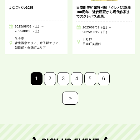
よなごバル2025
日南町美術館特別展「クレパス誕生
100周年 近代巨匠から現代作家ま
でのクレパス画展」
2025/08/02（土）～
2025/08/01（金）～
2025/08/30（土）
2025/10/19（日）
米子市
日野郡
皆生温泉エリア、米子駅エリア、
日南町美術館
朝日町・角盤町エリア
1
2
3
4
5
6
＞