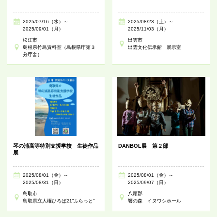
2025/07/16（水）～
2025/08/23（土）～
2025/09/01（月）
2025/11/03（月）
松江市
出雲市
島根県竹島資料室（島根県庁第３
出雲文化伝承館 展示室
分庁舎）
琴の浦高等特別支援学校 生徒作品
DANBOL展 第２部
展
2025/08/01（金）～
2025/08/01（金）～
2025/08/31（日）
2025/09/07（日）
鳥取市
八頭郡
鳥取県立人権ひろば21“ふらっと”
響の森 イヌワシホール