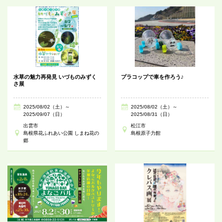
水草の魅力再発見 いづものみずく
プラコップで車を作ろう♪
さ展
2025/08/02（土）～
2025/08/02（土）～
2025/09/07（日）
2025/08/31（日）
出雲市
松江市
島根県花ふれあい公園 しまね花の
島根原子力館
郷