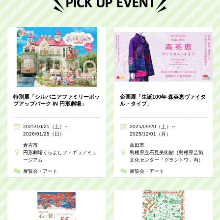
特別展「シルバニアファミリーポッ
企画展「生誕100年 森英恵ヴァイタ
プアップパーク IN 円形劇場」
ル・タイプ」
2025/10/25（土）～
2025/09/20（土）～
2026/01/25（日）
2025/12/01（月）
倉吉市
益田市
円形劇場くらよしフィギュアミュ
島根県立石見美術館（島根県芸術
ージアム
文化センター「グラントワ」内）
展覧会・アート
展覧会・アート