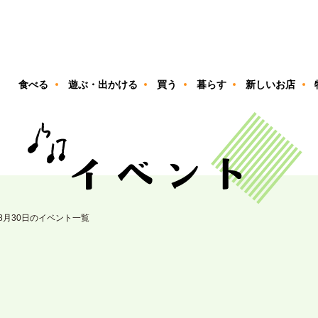
ン
食べる
遊ぶ・出かける
買う
暮らす
新しいお店
08月30日のイベント一覧