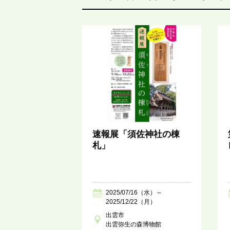
速報展「須佐神社の棟
札」
2025/07/16（水）～
2025/12/22（月）
出雲市
出雲弥生の森博物館