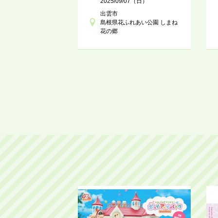
2025/09/07（日）
出雲市
島根県花ふれあい公園 しまね
花の郷