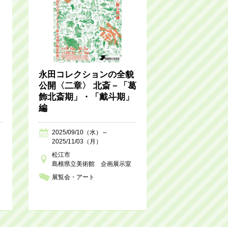
永田コレクションの全貌
公開〈二章〉 北斎－「葛
飾北斎期」・「戴斗期」
編
2025/09/10（水）～
2025/11/03（月）
松江市
島根県立美術館 企画展示室
展覧会・アート