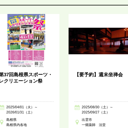
第37回島根県スポーツ・
【要予約】週末坐禅会
レクリエーション祭
2025/04/01（火）～
2025/08/30（土）～
2026/01/31（土）
2025/09/27（土）
島根県
出雲市
島根県内各地
一畑薬師 法堂