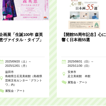
企画展「生誕100年 森英
【開館55周年記念】心に
恵ヴァイタル・タイプ」
響く日本画55選
2025/09/20（土）～
2025/08/31（日）～
2025/12/01（月）
2025/11/30（日）
益田市
安来市
島根県立石見美術館（島根県
足立美術館 本館
芸術文化センター「グラント
展覧会・アート
ワ」内）
展覧会・アート