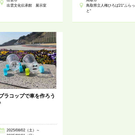
出雲文化伝承館 展示室
鳥取県立人権ひろば21“ふらっ
と”
プラコップで車を作ろう
♪
2025/08/02（土）～