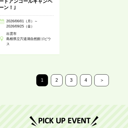
ードアンコールキャンペ
ーン！｣
2026/06/01（月）～
2026/09/25（金）
出雲市
島根県立宍道湖自然館ゴビウ
ス
1
2
3
4
＞