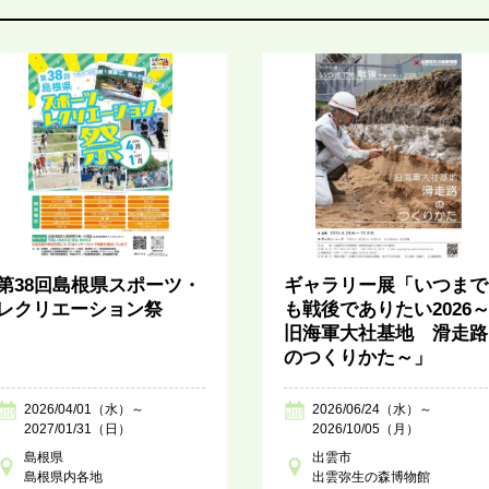
第38回島根県スポーツ・
ギャラリー展「いつまで
レクリエーション祭
も戦後でありたい2026
旧海軍大社基地 滑走路
のつくりかた～」
2026/04/01（水）～
2026/06/24（水）～
2027/01/31（日）
2026/10/05（月）
島根県
出雲市
島根県内各地
出雲弥生の森博物館