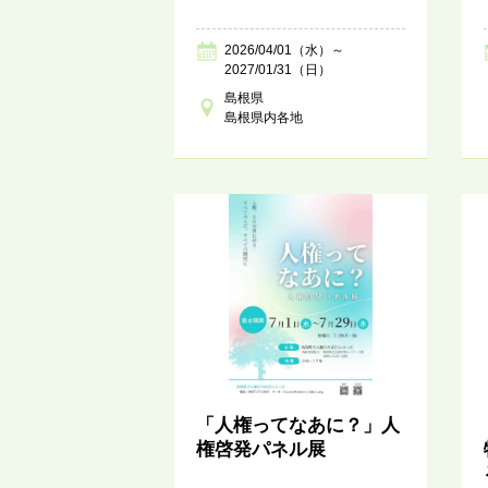
2026/04/01（水）～
2027/01/31（日）
島根県
島根県内各地
「人権ってなあに？」人
権啓発パネル展