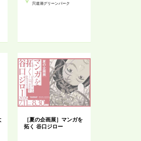
宍道湖グリーンパーク
太
［夏の企画展］マンガを
拓く 谷口ジロー