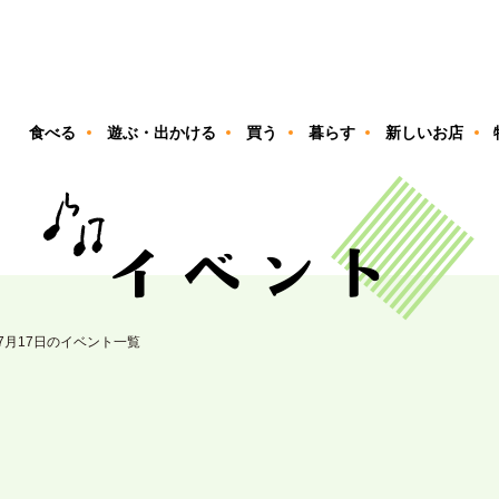
ン
食べる
遊ぶ・出かける
買う
暮らす
新しいお店
07月17日のイベント一覧