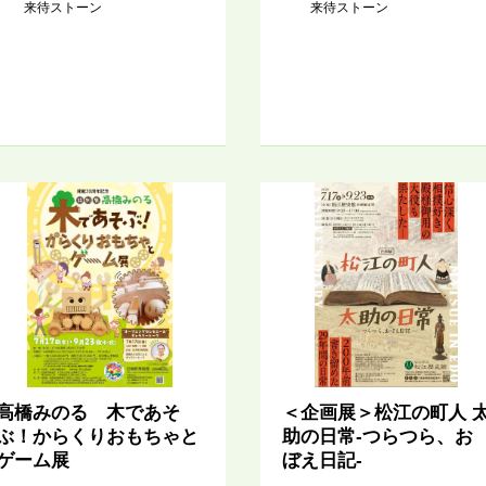
来待ストーン
来待ストーン
高橋みのる 木であそ
＜企画展＞松江の町人 
ぶ！からくりおもちゃと
助の日常-つらつら、お
ゲーム展
ぼえ日記-