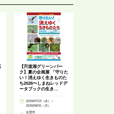
石
【宍道湖グリーンパー
ク】夏の企画展 「守りた
い！消えゆく生きものた
ち2026〜しまねレッドデ
ータブックの生き…
2026/07/15（水）～
2026/08/31（月）
出雲市