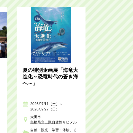
夏の特別企画展「海竜大
進化～恐竜時代の蒼き海
へ～」
2026/07/11（土）～
2026/09/27（日）
大田市
島根県立三瓶自然館サヒメル
自然・観光
学習・体験
そ