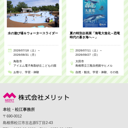
水の遊び場＆ウォータースライダー
夏の特別企画展「海竜大進化～恐竜
時代の蒼き海へ～」
2026/07/18（土）～
2026/07/11（土）～
2026/08/31（月）
2026/09/27（日）
鳥取市
大田市
アイエム電子鳥取砂丘こどもの国
島根県立三瓶自然館サヒメル
お祭り
学習・体験
自然・観光
学習・体験
その他
本社・松江事務所
〒690-0012
島根県松江市古志原5丁目2-43