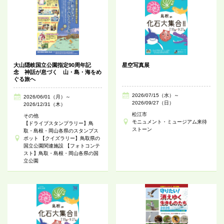
大山隠岐国立公園指定90周年記
星空写真展
念 神話が息づく 山・島・海をめ
ぐる旅へ
2026/07/15（水）～
2026/06/01（月）～
2026/09/27（日）
2026/12/31（木）
松江市
その他
モニュメント・ミュージアム来待
【ドライブスタンプラリー】鳥
ストーン
取・島根・岡山各県のスタンプス
ポット 【クイズラリー】鳥取県の
国立公園関連施設 【フォトコンテ
スト】鳥取・島根・岡山各県の国
立公園