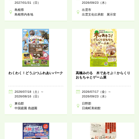
2027/01/31（日）
2026/09/23（水）
島根県
出雲市
島根県内各地
出雲文化伝承館 展示室
わくわく！どうぶつふれあいパーク
高橋みのる 木であそぶ！からくり
おもちゃとゲーム展
2026/07/18（土）～
2026/07/17（金）～
2026/08/16（日）
2026/09/23（水）
東伯郡
日野郡
中国庭園 燕趙園
日南町美術館