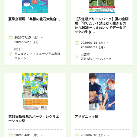
夏季企画展 「島根の化石大集合!!」
【宍道湖グリーンパーク】夏の企画
展 「守りたい！消えゆく生きもの
たち2026〜しまねレッドデータブ
ックの生き…
2026/07/15（水）～
2026/09/27（日）
2026/07/15（水）～
2026/08/31（月）
松江市
モニュメント・ミュージアム来待
出雲市
ストーン
宍道湖グリーンパーク
第38回島根県スポーツ・レクリエ
アサダニッキ展
ーション祭
2026/04/01（水）～
2026/07/18（土）～