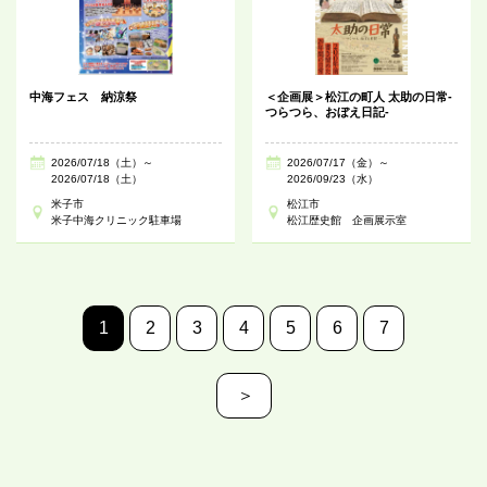
中海フェス 納涼祭
＜企画展＞松江の町人 太助の日常-
つらつら、おぼえ日記-
2026/07/18（土）～
2026/07/17（金）～
2026/07/18（土）
2026/09/23（水）
米子市
松江市
米子中海クリニック駐車場
松江歴史館 企画展示室
1
2
3
4
5
6
7
＞