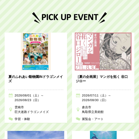
夏のふれあい動物園INドラゴンメイ
［夏の企画展］マンガを拓く 谷口
ズ
ジロー
2026/08/01（土）～
2026/07/11（土）～
2026/08/23（日）
2026/08/30（日）
雲南市
倉吉市
巨大迷路ドラゴンメイズ
鳥取県立美術館
学習・体験
展覧会・アート