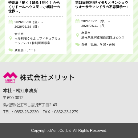
特別展「動く！踊る！唄う！ から
第62回特別展｢イモリとサンショウ
くりドールハウス展 ～小幡耕一の
ウオ〜サラマンドラの不思議学〜｣
世界～」
2026/03/11（水）～
2026/03/20（金）～
2026/05/11（月）
2026/05/24（日）
出雲市
倉吉市
島根県立宍道湖自然館ゴビウス
円形劇場くらよしフィギュアミュ
ージアム１F特別展展示室
自然・観光
学習・体験
展覧会・アート
本社・松江事務所
〒690-0012
島根県松江市古志原5丁目2-43
TEL：0852-23-2230 FAX：0852-23-1279
Copyright cMerit Co.,Ltd. All Rights Reserved.