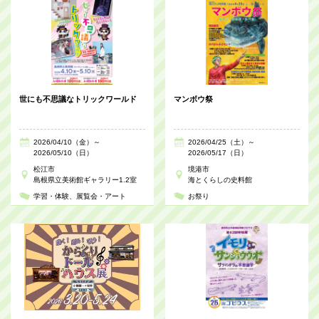
世にも不思議なトリックワールド
マンボウ祭
2026/04/10（金）～
2026/04/25（土）～
2026/05/10（日）
2026/05/17（日）
松江市
境港市
島根県立美術館ギャラリー1.2室
海とくらしの史料館
学習・体験
展覧会・アート
お祭り