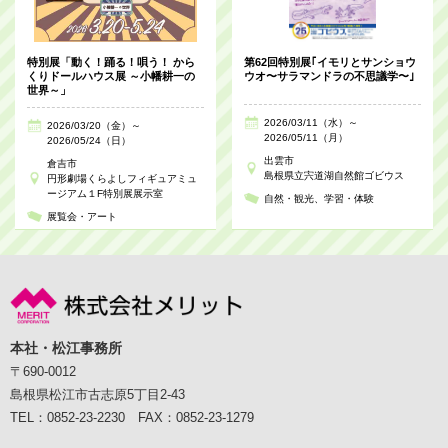
特別展「動く！踊る！唄う！ から
第62回特別展｢イモリとサンショウ
くりドールハウス展 ～小幡耕一の
ウオ〜サラマンドラの不思議学〜｣
世界～」
2026/03/11（水）～
2026/03/20（金）～
2026/05/11（月）
2026/05/24（日）
出雲市
倉吉市
島根県立宍道湖自然館ゴビウス
円形劇場くらよしフィギュアミュ
ージアム１F特別展展示室
自然・観光
学習・体験
展覧会・アート
本社・松江事務所
〒690-0012
島根県松江市古志原5丁目2-43
TEL：0852-23-2230 FAX：0852-23-1279