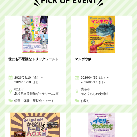
世にも不思議なトリックワールド
マンボウ祭
2026/04/10（金）～
2026/04/25（土）～
2026/05/10（日）
2026/05/17（日）
松江市
境港市
島根県立美術館ギャラリー1.2室
海とくらしの史料館
学習・体験
展覧会・アート
お祭り