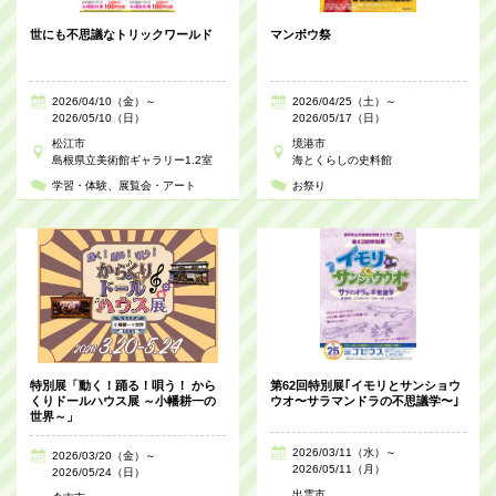
世にも不思議なトリックワールド
マンボウ祭
2026/04/10（金）～
2026/04/25（土）～
2026/05/10（日）
2026/05/17（日）
松江市
境港市
島根県立美術館ギャラリー1.2室
海とくらしの史料館
学習・体験
展覧会・アート
お祭り
特別展「動く！踊る！唄う！ から
第62回特別展｢イモリとサンショウ
くりドールハウス展 ～小幡耕一の
ウオ〜サラマンドラの不思議学〜｣
世界～」
2026/03/11（水）～
2026/03/20（金）～
2026/05/11（月）
2026/05/24（日）
出雲市