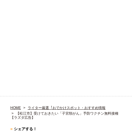
HOME
ライター厳選︕おでかけスポット・おすすめ情報
【松江市】受けておきたい「子宮頸がん」予防ワクチン無料接種
【ラズダ広告】
■
シェアする！