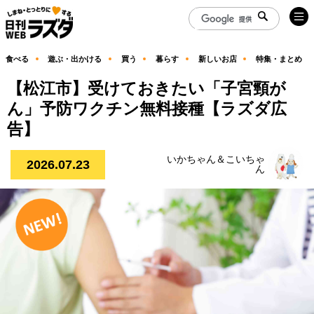
食べる
遊ぶ・出かける
買う
暮らす
新しいお店
特集・まとめ
【松江市】受けておきたい「子宮頸が
ん」予防ワクチン無料接種【ラズダ広
告】
いかちゃん＆こいちゃ
2026.07.23
ん