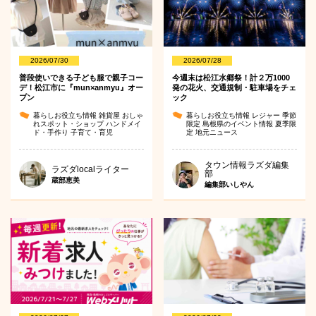
2026/07/30
2026/07/28
普段使いできる子ども服で親子コー
今週末は松江水郷祭！計２万1000
デ！松江市に『mun×anmyu』オー
発の花火、交通規制・駐車場をチェ
プン
ック
暮らしお役立ち情報
雑貨屋
おしゃ
暮らしお役立ち情報
レジャー
季節
れスポット・ショップ
ハンドメイ
限定
島根県のイベント情報
夏季限
ド・手作り
子育て・育児
定
地元ニュース
タウン情報ラズダ編集
ラズダlocalライター
部
蔵部恵美
編集部いしやん