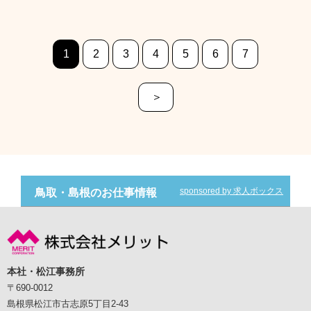
1
2
3
4
5
6
7
＞
sponsored by 求人ボックス
鳥取・島根のお仕事情報
本社・松江事務所
〒690-0012
島根県松江市古志原5丁目2-43