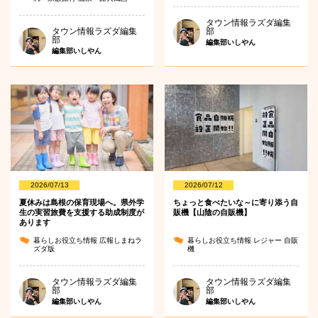
タウン情報ラズダ編集
タウン情報ラズダ編集
部
部
編集部いしやん
編集部いしやん
2026/07/13
2026/07/12
夏休みは島根の保育現場へ。県外学
ちょっと食べたいな～に寄り添う自
生の実習旅費を支援する助成制度が
販機【山陰の自販機】
あります
暮らしお役立ち情報
広報しまねラ
暮らしお役立ち情報
レジャー
自販
ズダ版
機
タウン情報ラズダ編集
タウン情報ラズダ編集
部
部
編集部いしやん
編集部いしやん