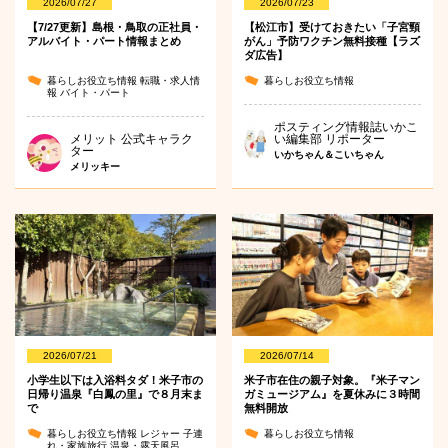
2026/07/27
2026/07/23
【7/27更新】島根・鳥取の正社員・
【松江市】受けておきたい「子宮頸
アルバイト・パート情報まとめ
がん」予防ワクチン無料接種【ラズ
ダ広告】
暮らしお役立ち情報
転職・求人情
暮らしお役立ち情報
報
バイト・パート
ポスティング情報誌いかこ
メリット 公式キャラク
い編集部 リポーター
ター
いかちゃん＆こいちゃん
メリッキー
2026/07/21
2026/07/14
小学生以下は入浴料タダ！米子市の
米子市在住の親子対象。『米子マン
日帰り温泉『白鳳の里』で８月末ま
ガミュージアム』を夏休みに３時間
で
無料開放
暮らしお役立ち情報
レジャー
子連
暮らしお役立ち情報
れ・家族旅行
温泉・露天風呂