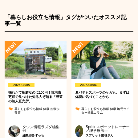
「暮らしお役立ち情報」タグがついたオススメ記
事一覧
2026/08/05
2026/08/04
採れたて新鮮なのに100円！境港市
夏バテもスポーツのケガも、まずは
芝町で見つけた知る人ぞ知る「野菜
体調に気づくことから
の無人直売所」
暮らしお役立ち情報
健康
お散歩・
暮らしお役立ち情報
健康
地元ライ
散策
ター連載コラム
タウン情報ラズダ編集
Sprittr スポーツトレーナー
部
／理学療法士
編集部みずっち
スプリット前谷さん