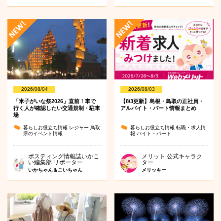
2026/08/04
2026/08/03
「米子がいな祭2026」直前！車で
【8/3更新】島根・鳥取の正社員・
行く人が確認したい交通規制・駐車
アルバイト・パート情報まとめ
場
暮らしお役立ち情報
レジャー
鳥取
暮らしお役立ち情報
転職・求人情
県のイベント情報
報
バイト・パート
ポスティング情報誌いかこ
メリット 公式キャラク
い編集部 リポーター
ター
いかちゃん＆こいちゃん
メリッキー