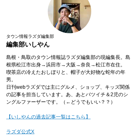
タウン情報ラズダ編集部
編集部いしやん
島根・鳥取のタウン情報誌ラズダ編集部の現編集長。島
根県松江市出身→浜田市→大阪→奈良→松江市在住。
喫茶店の冷えたおしぼりと、帽子が大好物な蛇年の年
男。
日刊webラズダでは主にグルメ、ショップ、キッズ関係
の記事を担当しています。あ、あとバツイチ＆2児のシ
ングルファーザーです。（←どうでもいい？？）
【いしやんの過去記事一覧はこちら】
ラズダ公式X