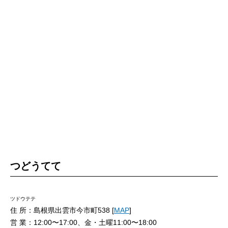
つどうてて
ツドウテテ
住 所：島根県出雲市今市町538 [
MAP
]
営 業：12:00〜17:00、金・土曜11:00〜18:00