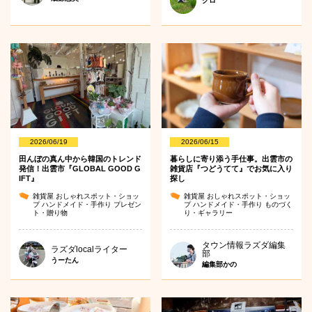
クロ
2026/06/19
2026/06/15
田んぼの真ん中から韓国のトレンド
暮らしに寄り添う手仕事。出雲市の
発信！出雲市『GLOBAL GOOD G
雑貨店『つどうてて』でお気に入り
IFT』
探し
雑貨屋
おしゃれスポット・ショッ
雑貨屋
おしゃれスポット・ショッ
プ
ハンドメイド・手作り
プレゼン
プ
ハンドメイド・手作り
ものづく
ト・贈り物
り・ギャラリー
タウン情報ラズダ編集
ラズダlocalライター
部
うーたん
編集部かの