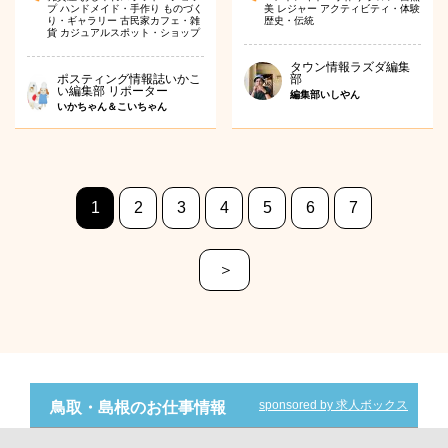
プ
ハンドメイド・手作り
ものづく
美
レジャー
アクティビティ・体験
り・ギャラリー
古民家カフェ・雑
歴史・伝統
貨
カジュアルスポット・ショップ
タウン情報ラズダ編集
ポスティング情報誌いかこ
部
い編集部 リポーター
編集部いしやん
いかちゃん＆こいちゃん
1
2
3
4
5
6
7
＞
sponsored by 求人ボックス
鳥取・島根のお仕事情報