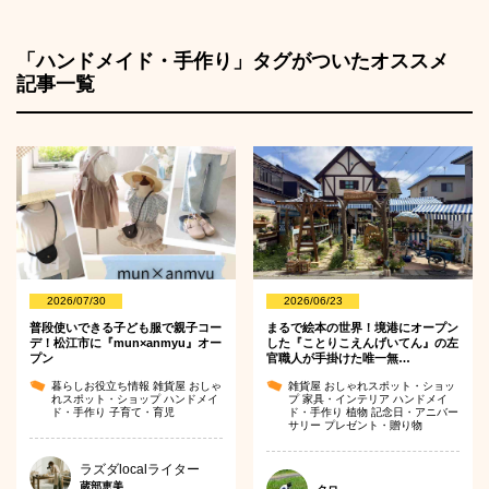
「ハンドメイド・手作り」タグがついたオススメ
記事一覧
2026/07/30
2026/06/23
普段使いできる子ども服で親子コー
まるで絵本の世界！境港にオープン
デ！松江市に『mun×anmyu』オー
した『ことりこえんげいてん』の左
プン
官職人が手掛けた唯一無…
暮らしお役立ち情報
雑貨屋
おしゃ
雑貨屋
おしゃれスポット・ショッ
れスポット・ショップ
ハンドメイ
プ
家具・インテリア
ハンドメイ
ド・手作り
子育て・育児
ド・手作り
植物
記念日・アニバー
サリー
プレゼント・贈り物
ラズダlocalライター
蔵部恵美