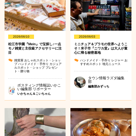
2026/06/10
2026/06/03
松江市学園『Mein』で宝探し♪一点
ミニチュア＆プラモの世界へようこ
モノ雑貨と主役級アクセサリーに注
そ！米子市『ニワカ堂』は大人が童
目
心に帰る秘密基地
雑貨屋
おしゃれスポット・ショッ
ハンドメイド・手作り
レジャー
お
プ
ハンドメイド・手作り
カジュア
すすめスポット
地元ニュース
ルスポット・ショップ
プレゼン
ト・贈り物
タウン情報ラズダ編集
部
ポスティング情報誌いかこ
編集部みずっち
い編集部 リポーター
いかちゃん＆こいちゃん