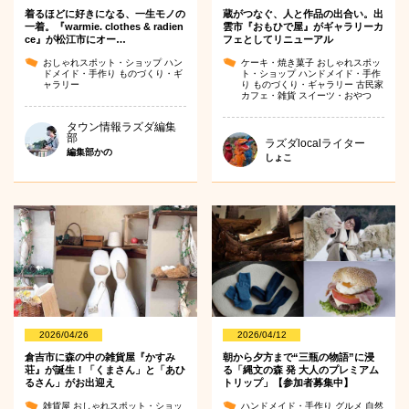
着るほどに好きになる、一生モノの
蔵がつなぐ、人と作品の出合い。出
一着。『warmie. clothes & radien
雲市『おもひで屋』がギャラリーカ
ce』が松江市にオー…
フェとしてリニューアル
おしゃれスポット・ショップ
ハン
ケーキ・焼き菓子
おしゃれスポッ
ドメイド・手作り
ものづくり・ギ
ト・ショップ
ハンドメイド・手作
ャラリー
り
ものづくり・ギャラリー
古民家
カフェ・雑貨
スイーツ・おやつ
タウン情報ラズダ編集
部
ラズダlocalライター
編集部かの
しょこ
2026/04/26
2026/04/12
倉吉市に森の中の雑貨屋『かすみ
朝から夕方まで“三瓶の物語”に浸
荘』が誕生！「くまさん」と「あひ
る「縄文の森 発 大人のプレミアム
るさん」がお出迎え
トリップ」【参加者募集中】
雑貨屋
おしゃれスポット・ショッ
ハンドメイド・手作り
グルメ
自然