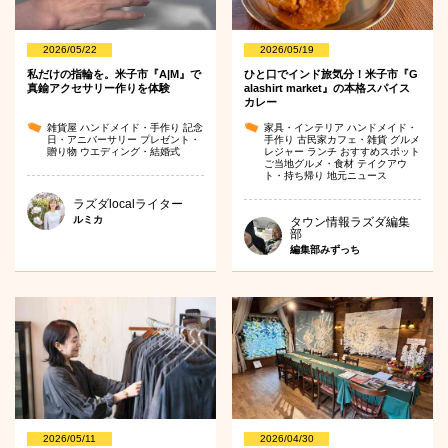
2026/05/22
2026/05/19
私だけの指輪を。米子市『A|M』で
ひと口でインド旅気分！米子市『G
真鍮アクセサリー作りを体験
alashirt market』の本格スパイス
カレー
雑貨屋
ハンドメイド・手作り
記念
家具・インテリア
ハンドメイド・
日・アニバーサリー
プレゼント・
手作り
古民家カフェ・雑貨
グルメ
贈り物
ウエディング・結婚式
レジャー
ランチ
おすすめスポット
ご当地グルメ・食材
テイクアウ
ト・持ち帰り
地元ニュース
ラズダlocalライター
ルミカ
タウン情報ラズダ編集
部
編集部みずっち
2026/05/11
2026/04/30