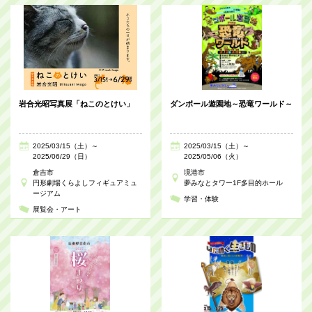
岩合光昭写真展「ねこのとけい」
ダンボール遊園地～恐竜ワールド～
2025/03/15（土）～
2025/03/15（土）～
2025/06/29（日）
2025/05/06（火）
倉吉市
境港市
円形劇場くらよしフィギュアミュ
夢みなとタワー1F多目的ホール
ージアム
学習・体験
展覧会・アート