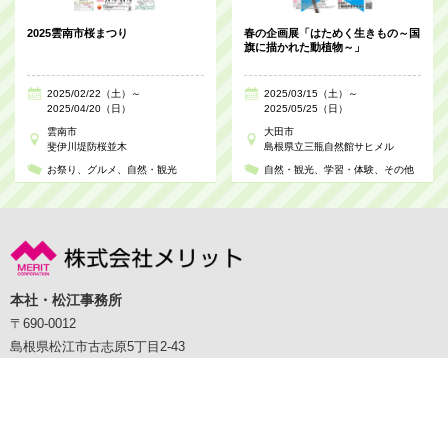
2025雲南市桜まつり
春の企画展「はためく生きもの～国
旗に描かれた動植物～」
2025/02/22（土）～
2025/03/15（土）～
2025/04/20（日）
2025/05/25（日）
雲南市
大田市
斐伊川堤防桜並木
島根県立三瓶自然館サヒメル
お祭り
グルメ
自然・観光
自然・観光
学習・体験
その他
本社・松江事務所
〒690-0012
島根県松江市古志原5丁目2-43
TEL：0852-23-2230 FAX：0852-23-1279
Copyright cMerit Co.,Ltd. All Rights Reserved.