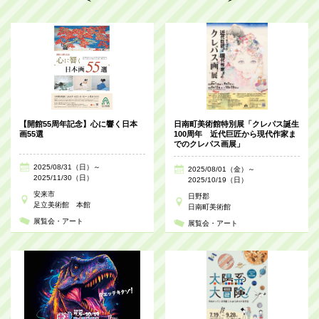
【開館55周年記念】心に響く日本
日南町美術館特別展「クレパス誕生
画55選
100周年 近代巨匠から現代作家ま
でのクレパス画展」
2025/08/31（日）～
2025/08/01（金）～
2025/11/30（日）
2025/10/19（日）
安来市
日野郡
足立美術館 本館
日南町美術館
展覧会・アート
展覧会・アート