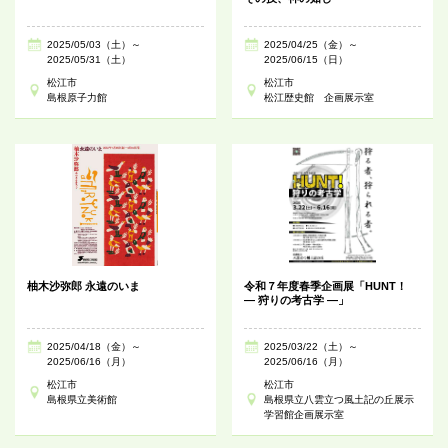
2025/05/03（土）～
2025/04/25（金）～
2025/05/31（土）
2025/06/15（日）
松江市
松江市
島根原子力館
松江歴史館 企画展示室
柚木沙弥郎 永遠のいま
令和７年度春季企画展「HUNT！
― 狩りの考古学 ―」
2025/04/18（金）～
2025/03/22（土）～
2025/06/16（月）
2025/06/16（月）
松江市
松江市
島根県立美術館
島根県立八雲立つ風土記の丘展示
学習館企画展示室