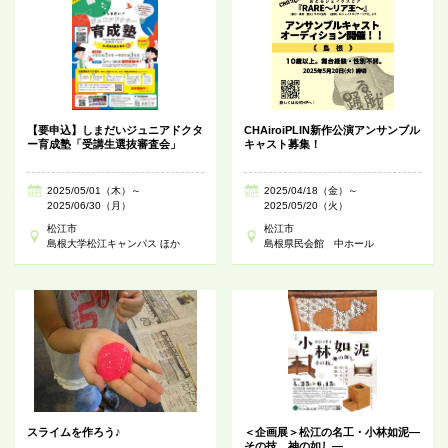
【要申込】しまだいジュニアドクタ
CHAiroiPLIN新作公演アンサンブル
ー育成塾「受講生選抜審査会」
キャスト募集！
2025/05/01（木）～
2025/04/18（金）～
2025/06/30（月）
2025/05/20（火）
松江市
松江市
島根大学松江キャンパス ほか
島根県民会館 中ホール
スライムを作ろう♪
＜企画展＞松江の名工・小林如泥―
その技、神の如し―