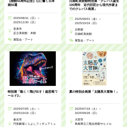
【開館55周年記念】心に響く日本
日南町美術館特別展「クレパス誕生
画55選
100周年 近代巨匠から現代作家ま
でのクレパス画展」
2025/08/31（日）～
2025/08/01（金）～
2025/11/30（日）
2025/10/19（日）
安来市
日野郡
足立美術館 本館
日南町美術館
展覧会・アート
展覧会・アート
特別展「動く！飛び出す！超恐竜ワ
夏の特別企画展「太陽系大冒険！」
ールド2」
2025/07/05（土）～
2025/07/19（土）～
2025/10/19（日）
2025/09/28（日）
倉吉市
大田市
円形劇場くらよしフィギュアミュ
島根県立三瓶自然館サヒメル