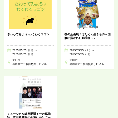
さわってみよう♪わくわくワゴン
春の企画展「はためく生きもの～国
旗に描かれた動植物～」
2025/05/25（日）～
2025/03/15（土）～
2025/05/25（日）
2025/05/25（日）
大田市
大田市
島根県立三瓶自然館サヒメル
島根県立三瓶自然館サヒメル
ミュージカル講座開講！ー若草物
語、真田風雲録の公演に向けてー