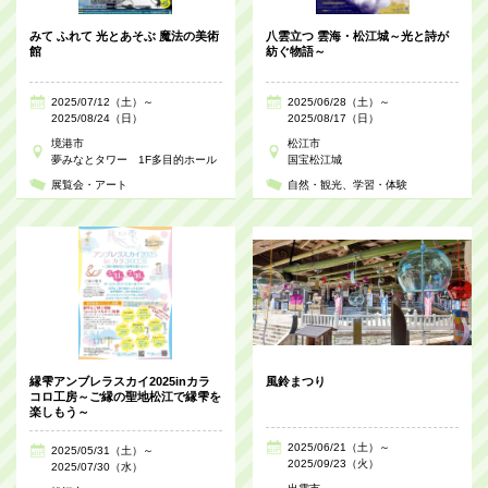
みて ふれて 光とあそぶ 魔法の美術
八雲立つ 雲海・松江城～光と詩が
館
紡ぐ物語～
2025/07/12（土）～
2025/06/28（土）～
2025/08/24（日）
2025/08/17（日）
境港市
松江市
夢みなとタワー 1F多目的ホール
国宝松江城
展覧会・アート
自然・観光
学習・体験
縁雫アンブレラスカイ2025inカラ
風鈴まつり
コロ工房～ご縁の聖地松江で縁雫を
楽しもう～
2025/06/21（土）～
2025/05/31（土）～
2025/09/23（火）
2025/07/30（水）