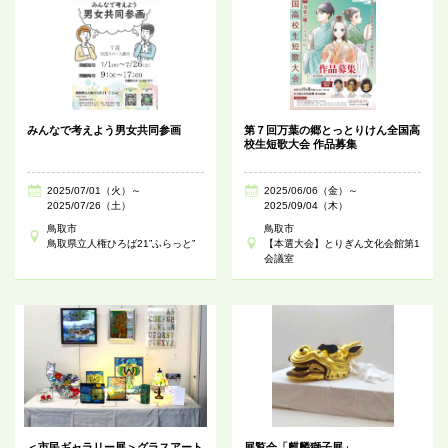
みんなで考えよう男女共同参画
第７回万葉の郷とっとりけん全国高
校生短歌大会 作品募集
2025/07/01（火）～
2025/06/06（金）～
2025/07/26（土）
2025/09/04（木）
鳥取市
鳥取市
鳥取県立人権ひろば21”ふらっと”
【本選大会】とりぎん文化会館第1
会議室
＜市民ギャラリー展＞グラスアート
展覧会「麒麟獅子展」