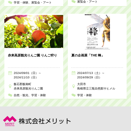
展覧会・アート
学習・体験
展覧会・アート
赤来高原観光りんご園 りんご狩り
夏の企画展「THE 蜂」
2024/09/01（日）～
2024/07/13（土）～
2024/11/10（日）
2024/09/29（日）
飯石郡飯南町
大田市
赤来高原観光りんご園
島根県立三瓶自然館サヒメル
自然・観光
学習・体験
学習・体験