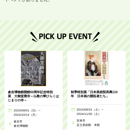
倉吉博物館開館50周年記念特別
秋季特別展「日本美術院再興110
展 大御堂廃寺～仏教の華ひらくは
年 日本画の開拓者たち」
じまりの寺～
2024/08/31（土）～
2024/09/01（日）～
2024/11/30（土）
2024/10/14（月）
安来市
倉吉市
足立美術館 本館
倉吉博物館