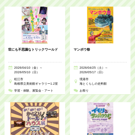
世にも不思議なトリックワールド
マンボウ祭
2026/04/10（金）～
2026/04/25（土）～
2026/05/10（日）
2026/05/17（日）
松江市
境港市
島根県立美術館ギャラリー1.2室
海とくらしの史料館
学習・体験
展覧会・アート
お祭り