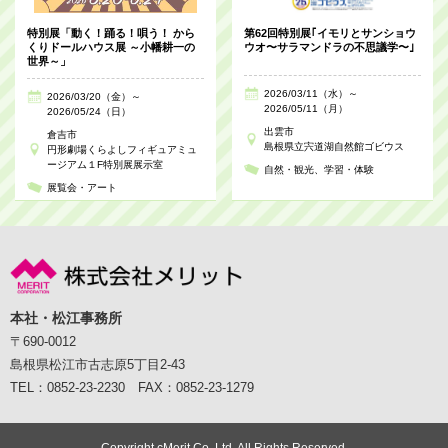
特別展「動く！踊る！唄う！ から
第62回特別展｢イモリとサンショウ
くりドールハウス展 ～小幡耕一の
ウオ〜サラマンドラの不思議学〜｣
世界～」
2026/03/11（水）～
2026/03/20（金）～
2026/05/11（月）
2026/05/24（日）
出雲市
倉吉市
島根県立宍道湖自然館ゴビウス
円形劇場くらよしフィギュアミュ
ージアム１F特別展展示室
自然・観光
学習・体験
展覧会・アート
本社・松江事務所
〒690-0012
島根県松江市古志原5丁目2-43
TEL：0852-23-2230 FAX：0852-23-1279