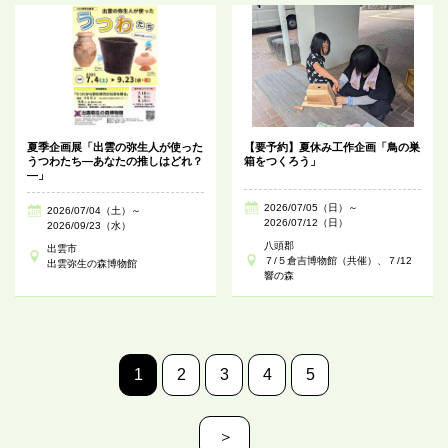
夏季企画展「出雲の弥生人が使った
【要予約】夏休み工作企画「鳥の巣
うつわたち―あなたの推しはどれ？
箱をつくろう」
―」
2026/07/05（日）～
2026/07/04（土）～
2026/07/12（日）
2026/09/23（水）
八頭郡
出雲市
７/５倉吉博物館（共催）、７/12
出雲弥生の森博物館
響の森
1
2
3
4
5
＞