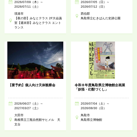
2026/07/09（木）～
2026/07/05（日）～
2026/07/11（土）
2026/07/12（日）
境港市
西伯郡
【夜の部】みなとテラス 2F大会議
鳥取県立むきばんだ史跡公園
室【週末部】みなとテラス エント
ランス
【要予約】個人向け天体観察会
令和８年度鳥取県立博物館企画展
「妖怪・幻獣づくし」
2026/06/27（土）～
2026/07/04（土）～
2027/03/27（土）
2026/08/30（日）
大田市
鳥取市
島根県立三瓶自然館サヒメル 天
鳥取県立博物館
文台