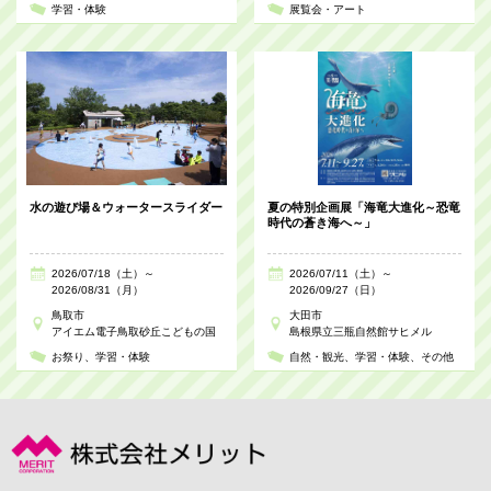
学習・体験
展覧会・アート
水の遊び場＆ウォータースライダー
夏の特別企画展「海竜大進化～恐竜
時代の蒼き海へ～」
2026/07/18（土）～
2026/07/11（土）～
2026/08/31（月）
2026/09/27（日）
鳥取市
大田市
アイエム電子鳥取砂丘こどもの国
島根県立三瓶自然館サヒメル
お祭り
学習・体験
自然・観光
学習・体験
その他