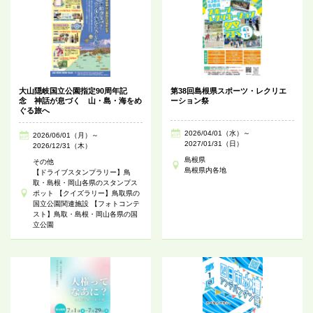
大山隠岐国立公園指定90周年記
第38回島根県スポーツ・レクリエ
念 神話が息づく 山・島・海をめ
ーション祭
ぐる旅へ
2026/04/01（水）～
2026/06/01（月）～
2027/01/31（日）
2026/12/31（木）
島根県
その他
島根県内各地
【ドライブスタンプラリー】鳥
取・島根・岡山各県のスタンプス
ポット 【クイズラリー】鳥取県の
国立公園関連施設 【フォトコンテ
スト】鳥取・島根・岡山各県の国
立公園