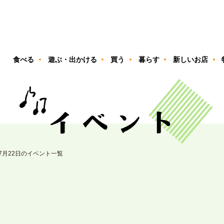
ン
食べる
遊ぶ・出かける
買う
暮らす
新しいお店
07月22日のイベント一覧