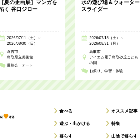
［夏の企画展］マンガを
水の遊び場＆ウォーター
拓く 谷口ジロー
スライダー
2026/07/11（土）～
2026/07/18（土）～
2026/08/30（日）
2026/08/31（月）
倉吉市
鳥取市
鳥取県立美術館
アイエム電子鳥取砂丘こども
の国
展覧会・アート
お祭り
学習・体験
食べる
オススメ記事
遊ぶ・出かける
特集
暮らす
山陰で暮らす