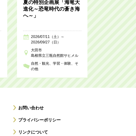
夏の特別企画展「海竜大
進化～恐竜時代の蒼き海
へ～」
2026/07/11（土）～
2026/09/27（日）
大田市
島根県立三瓶自然館サヒメル
自然・観光
学習・体験
そ
の他
お問い合わせ
プライバシーポリシー
リンクについて