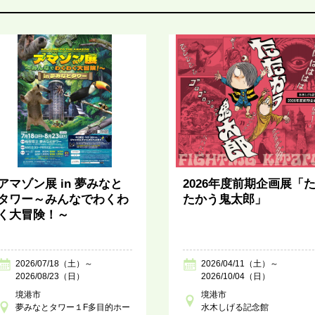
アマゾン展 in 夢みなと
2026年度前期企画展「
タワー～みんなでわくわ
たかう鬼太郎」
く大冒険！～
2026/07/18（土）～
2026/04/11（土）～
2026/08/23（日）
2026/10/04（日）
境港市
境港市
夢みなとタワー１F多目的ホー
水木しげる記念館