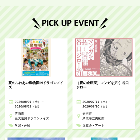
夏のふれあい動物園INドラゴンメイ
［夏の企画展］マンガを拓く 谷口
ズ
ジロー
2026/08/01（土）～
2026/07/11（土）～
2026/08/23（日）
2026/08/30（日）
雲南市
倉吉市
巨大迷路ドラゴンメイズ
鳥取県立美術館
学習・体験
展覧会・アート