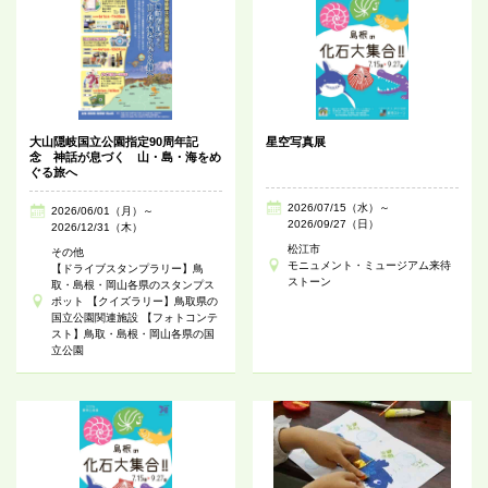
大山隠岐国立公園指定90周年記
星空写真展
念 神話が息づく 山・島・海をめ
ぐる旅へ
2026/07/15（水）～
2026/06/01（月）～
2026/09/27（日）
2026/12/31（木）
松江市
その他
モニュメント・ミュージアム来待
【ドライブスタンプラリー】鳥
ストーン
取・島根・岡山各県のスタンプス
ポット 【クイズラリー】鳥取県の
国立公園関連施設 【フォトコンテ
スト】鳥取・島根・岡山各県の国
立公園