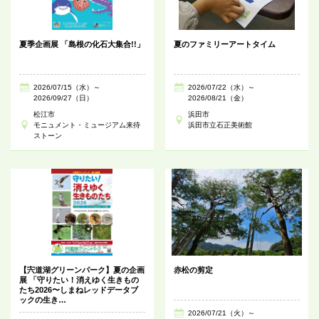
夏季企画展 「島根の化石大集合!!」
夏のファミリーアートタイム
2026/07/15（水）～
2026/07/22（水）～
2026/09/27（日）
2026/08/21（金）
松江市
浜田市
モニュメント・ミュージアム来待
浜田市立石正美術館
ストーン
【宍道湖グリーンパーク】夏の企画
赤松の剪定
展 「守りたい！消えゆく生きもの
たち2026〜しまねレッドデータブ
ックの生き…
2026/07/21（火）～