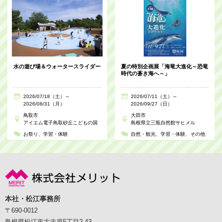
水の遊び場＆ウォータースライダー
夏の特別企画展「海竜大進化～恐竜
時代の蒼き海へ～」
2026/07/18（土）～
2026/07/11（土）～
2026/08/31（月）
2026/09/27（日）
鳥取市
大田市
アイエム電子鳥取砂丘こどもの国
島根県立三瓶自然館サヒメル
お祭り
学習・体験
自然・観光
学習・体験
その他
本社・松江事務所
〒690-0012
島根県松江市古志原5丁目2-43