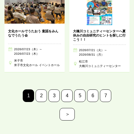
文化ホールでうたおう 童謡をみん
大橋川コミュニティーセンターへ夏
なでうたう会
休みの自由研究のヒントを探しに行
こう！！
2026/07/23（木）～
2026/07/21（火）～
2026/07/23（木）
2026/08/31（月）
米子市
松江市
米子市文化ホール イベントホール
大橋川コミュニティーセンター
1
2
3
4
5
6
7
＞