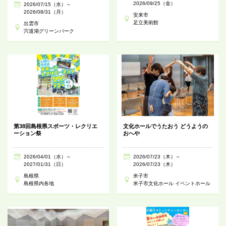
2026/09/25（金）
2026/07/15（水）～
2026/08/31（月）
安来市
足立美術館
出雲市
宍道湖グリーンパーク
第38回島根県スポーツ・レクリエ
文化ホールでうたおう どうようの
ーション祭
おへや
2026/04/01（水）～
2026/07/23（木）～
2027/01/31（日）
2026/07/23（木）
島根県
米子市
島根県内各地
米子市文化ホール イベントホール