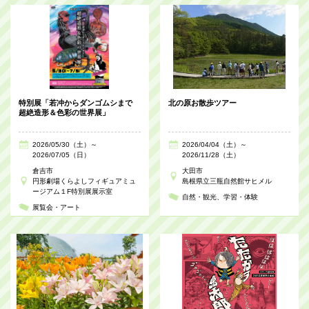
特別展「若冲からダンゴムシまで
北の原お散歩ツアー
超絶造形＆色彩の世界展」
2026/05/30（土）～
2026/04/04（土）～
2026/07/05（日）
2026/11/28（土）
倉吉市
大田市
円形劇場くらよしフィギュアミュ
島根県立三瓶自然館サヒメル
ージアム１F特別展展示室
自然・観光
学習・体験
展覧会・アート