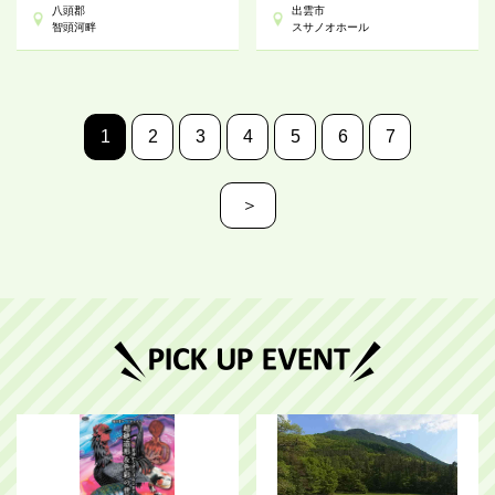
八頭郡
出雲市
智頭河畔
スサノオホール
1
2
3
4
5
6
7
＞