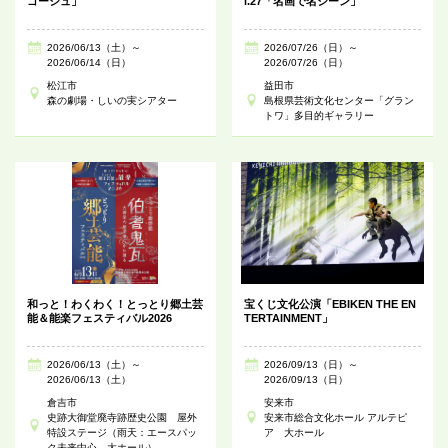
ゴーシュ」
l.27「名画で名シーン」
2026/06/13（土）～
2026/07/26（日）～
2026/06/14（日）
2026/07/26（日）
松江市
益田市
森の劇場・しいの実シアター
島根県芸術文化センター「グラン
トワ」多目的ギャラリー
和っと！わくわく！とっとり郷土芸
宝くじ文化公演「EBIKEN THE EN
能＆能楽フェスティバル2026
TERTAINMENT」
2026/06/13（土）～
2026/09/13（日）～
2026/06/13（土）
2026/09/13（日）
倉吉市
安来市
史跡大御堂廃寺跡歴史公園 屋外
安来市総合文化ホール アルテピ
特設ステージ（雨天：エースパッ
ア 大ホール
ク未来中心 大ホール）