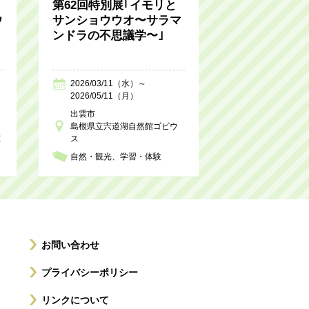
第62回特別展｢イモリと
ウ
サンショウウオ〜サラマ
ンドラの不思議学〜｣
2026/03/11（水）～
2026/05/11（月）
出雲市
島根県立宍道湖自然館ゴビウ
室
ス
自然・観光
学習・体験
お問い合わせ
プライバシーポリシー
リンクについて