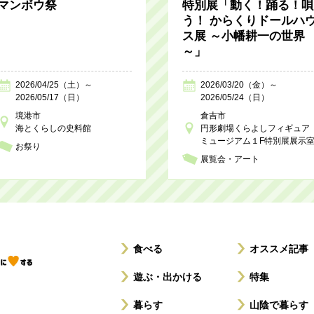
マンボウ祭
特別展「動く！踊る！唄
う！ からくりドールハ
ス展 ～小幡耕一の世界
～」
2026/04/25（土）～
2026/03/20（金）～
2026/05/17（日）
2026/05/24（日）
境港市
倉吉市
海とくらしの史料館
円形劇場くらよしフィギュア
ミュージアム１F特別展展示
お祭り
展覧会・アート
食べる
オススメ記事
遊ぶ・出かける
特集
暮らす
山陰で暮らす