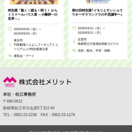
特別展「動く！踊る！唄う！ から
第62回特別展｢イモリとサンショウ
くりドールハウス展 ～小幡耕一の
ウオ〜サラマンドラの不思議学〜｣
世界～」
2026/03/11（水）～
2026/03/20（金）～
2026/05/11（月）
2026/05/24（日）
出雲市
倉吉市
島根県立宍道湖自然館ゴビウス
円形劇場くらよしフィギュアミュ
ージアム１F特別展展示室
自然・観光
学習・体験
展覧会・アート
本社・松江事務所
〒690-0012
島根県松江市古志原5丁目2-43
TEL：0852-23-2230 FAX：0852-23-1279