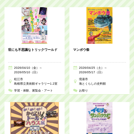
世にも不思議なトリックワールド
マンボウ祭
2026/04/10（金）～
2026/04/25（土）～
2026/05/10（日）
2026/05/17（日）
松江市
境港市
島根県立美術館ギャラリー1.2室
海とくらしの史料館
学習・体験
展覧会・アート
お祭り