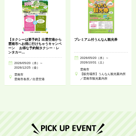
【タクシーは要予約】出雲空港から
プレミアム付うんなん観光券
雲南市へお得に行けちゃうキャンペ
ーン お得な予約制タクシー・レ
ンタカー…
2026/05/20（水）～
2026/10/31（土）
2026/05/20（水）～
2026/12/25（金）
雲南市
【販売場所】うんなん観光案内所
雲南市
／雲南市観光案内所
雲南市各所／出雲空港