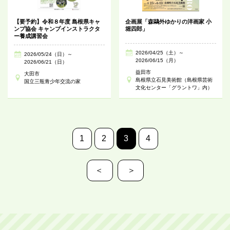
【要予約】令和８年度 島根県キャ
企画展「森鷗外ゆかりの洋画家 小
ンプ協会 キャンプインストラクタ
堀四郎」
ー養成講習会
2026/04/25（土）～
2026/05/24（日）～
2026/06/15（月）
2026/06/21（日）
益田市
大田市
島根県立石見美術館（島根県芸術
国立三瓶青少年交流の家
文化センター「グラントワ」内）
1
2
3
4
＜
＞