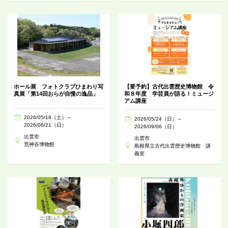
ホール展 フォトクラブひまわり写
【要予約】古代出雲歴史博物館 令
真展「第14回おらが自慢の逸品」
和８年度 学芸員が語る！ミュージ
アム講座
2026/05/16（土）～
2026/05/24（日）～
2026/06/21（日）
2026/09/06（日）
出雲市
出雲市
荒神谷博物館
島根県立古代出雲歴史博物館 講
義室