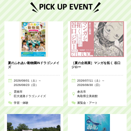
夏のふれあい動物園INドラゴンメイ
［夏の企画展］マンガを拓く 谷口
ズ
ジロー
2026/08/01（土）～
2026/07/11（土）～
2026/08/23（日）
2026/08/30（日）
雲南市
倉吉市
巨大迷路ドラゴンメイズ
鳥取県立美術館
学習・体験
展覧会・アート