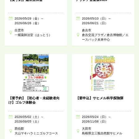
2026/05/29（金）～
2026/05/10（日）～
2026/06/26（金）
2026/06/21（日）
出雲市
倉吉市
一畑薬師法堂（はっとう）
倉吉交流プラザ／倉吉博物館／エ
ースパック未来中心
【要予約】【初心者・未経験者向
【要申込】サヒメル科学探険隊
け】ゴルフ体験会
2026/05/02（土）～
2026/05/24（日）～
2026/09/05（土）
2026/11/08（日）
西伯郡
大田市
大山マキハラミニゴルフコース
島根県立三瓶自然館サヒメル