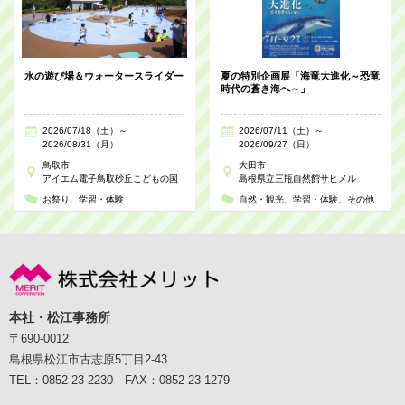
水の遊び場＆ウォータースライダー
夏の特別企画展「海竜大進化～恐竜
時代の蒼き海へ～」
2026/07/18（土）～
2026/07/11（土）～
2026/08/31（月）
2026/09/27（日）
鳥取市
大田市
アイエム電子鳥取砂丘こどもの国
島根県立三瓶自然館サヒメル
お祭り
学習・体験
自然・観光
学習・体験
その他
本社・松江事務所
〒690-0012
島根県松江市古志原5丁目2-43
TEL：0852-23-2230 FAX：0852-23-1279