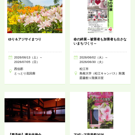
ゆり＆アジサイまつり
命の絆展～被害者も加害者も出さな
いまちづくり～
2026/06/13（土）～
2026/06/02（火）～
2026/07/05（日）
2026/06/30（火）
西伯郡
松江市
とっとり花回廊
島根大学（松江キャンパス）附属
図書館１階展示室
【要予約】週末坐禅会
アザレア音楽祭2026