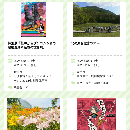
特別展「若冲からダンゴムシまで
北の原お散歩ツアー
超絶造形＆色彩の世界展」
2026/05/30（土）～
2026/04/04（土）～
2026/07/05（日）
2026/11/28（土）
倉吉市
大田市
円形劇場くらよしフィギュアミュ
島根県立三瓶自然館サヒメル
ージアム１F特別展展示室
自然・観光
学習・体験
展覧会・アート