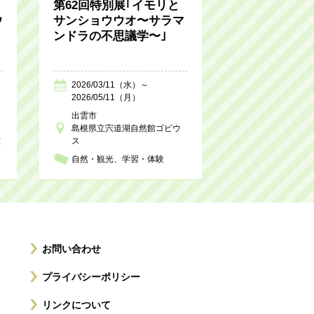
第62回特別展｢イモリと
ウ
サンショウウオ〜サラマ
ンドラの不思議学〜｣
2026/03/11（水）～
2026/05/11（月）
出雲市
島根県立宍道湖自然館ゴビウ
室
ス
自然・観光
学習・体験
お問い合わせ
プライバシーポリシー
リンクについて