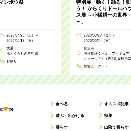
マンボウ祭
特別展「動く！踊る！唄
う！ からくりドールハ
ス展 ～小幡耕一の世界
～」
2026/04/25（土）～
2026/03/20（金）～
2026/05/17（日）
2026/05/24（日）
境港市
倉吉市
海とくらしの史料館
円形劇場くらよしフィギュア
ミュージアム１F特別展展示
お祭り
展覧会・アート
食べる
オススメ記事
遊ぶ・出かける
特集
暮らす
山陰で暮らす