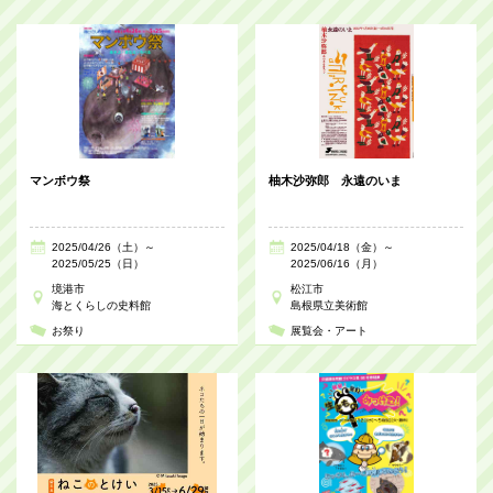
マンボウ祭
柚木沙弥郎 永遠のいま
2025/04/26（土）～
2025/04/18（金）～
2025/05/25（日）
2025/06/16（月）
境港市
松江市
海とくらしの史料館
島根県立美術館
お祭り
展覧会・アート