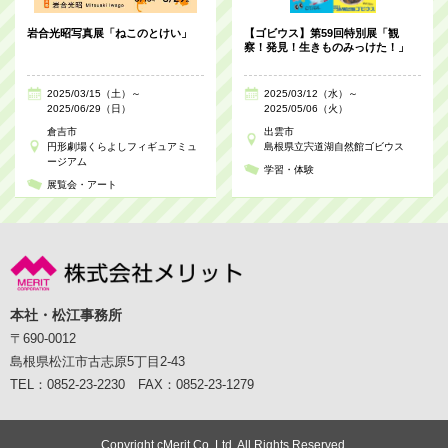
岩合光昭写真展「ねこのとけい」
【ゴビウス】第59回特別展「観
察！発見！生きものみっけた！」
2025/03/15（土）～
2025/03/12（水）～
2025/06/29（日）
2025/05/06（火）
倉吉市
出雲市
円形劇場くらよしフィギュアミュ
島根県立宍道湖自然館ゴビウス
ージアム
学習・体験
展覧会・アート
本社・松江事務所
〒690-0012
島根県松江市古志原5丁目2-43
TEL：0852-23-2230 FAX：0852-23-1279
Copyright cMerit Co.,Ltd. All Rights Reserved.